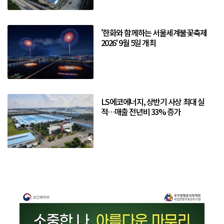
'한화와 함께하는 서울세계불꽃축제
2026' 9월 5일 개최
LS에코에너지, 상반기 사상 최대 실
적…매출 전년비 33% 증가