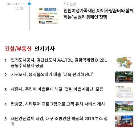
2026-08-07
사회일반
11:43
인천여성가족재단, 아이사랑꿈터와 함께
하는 ‘놀 권리 캠페인’진행
건설/부동산
인기기사
인천도시공사, 검단신도시 AA17BL, 검암역세권 B-2BL
1
공동주택용지 공급
서귀포시, 음식물쓰레기 배출 '더욱 편리해진다'
2
세종시, 주민이 마을문제 해결 '열린 마을계획단' 모집
3
평창군, 시티투어 프로그램으로 고객 유치 서비스 개시
4
재난안전업체 태양, 대구 소방안전 박람회 2019 부스 참
5
가