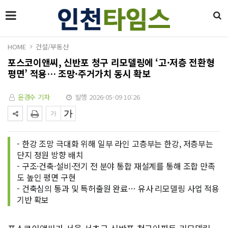
HOME
건설/부동산
포스코이앤씨, 신반포 청구 리모델링에 ‘고·저층 전환형
평면’ 적용… 조망·주거가치 동시 확보
윤경수 기자
발행 2026-05-09 10:26
- 한강 조망 극대화 위해 일부 라인 고층부는 한강, 저층부는
단지 정원 방향 배치
- 구조·건축·설비·전기 전 분야 통합 재설계를 통해 조합 만족
도 높인 평면 구현
- 건축심의 통과 및 특허출원 완료… 유사 리모델링 사업 적용
기반 확보