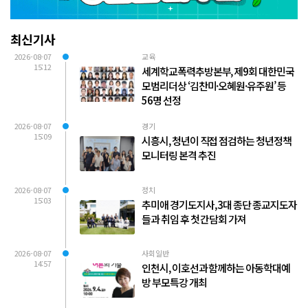
최신기사
2026-08-07
교육
15:12
세계학교폭력추방본부, 제9회 대한민국
모범리더상 ‘김찬미·오혜원·유주원’ 등
56명 선정
2026-08-07
경기
15:09
시흥시, 청년이 직접 점검하는 청년정책
모니터링 본격 추진
2026-08-07
정치
15:03
추미애 경기도지사, 3대 종단 종교지도자
들과 취임 후 첫 간담회 가져
2026-08-07
사회일반
14:57
인천시, 이호선과 함께하는 아동학대예
방 부모특강 개최