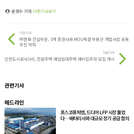
윤경수 기자
다른기사보기
이전기사
㈜한화 건설부문, 3개 증권사와 MOU체결 부동산 개발사업 공동
추진 박차
다음기사
인천도시공사(iH), 천원주택 매입임대주택 예비입주자 모집 개시
관련기사
헤드라인
포스코퓨처엠, 드디어 LFP 시장 뚫었
다… 배터리사와 대규모 장기 공급 합의