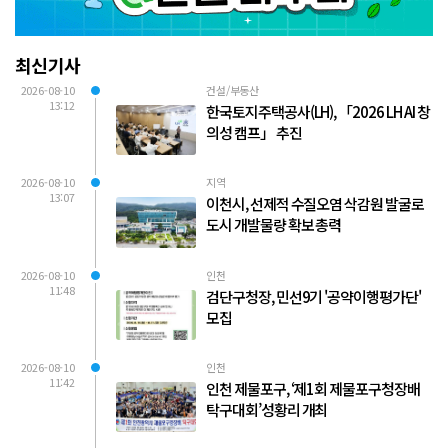
최신기사
2026-08-10
건설/부동산
13:12
한국토지주택공사(LH), 「2026 LH AI 창
의성 캠프」 추진
2026-08-10
지역
13:07
이천시, 선제적 수질오염 삭감원 발굴로
도시 개발물량 확보 총력
2026-08-10
인천
11:48
검단구청장, 민선9기 '공약이행평가단'
모집
2026-08-10
인천
11:42
인천 제물포구, ‘제1회 제물포구청장배
탁구대회’성황리 개최