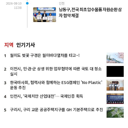
2026-08-10
인천
11:38
남동구, 전국 최초 압수물품 자원순환 삼
자 협약 체결
지역
인기기사
월미도 벚꽃 구경은 월미바다열차를 타고~!
1
이천시, 민·관·군 상생 위한 업무협약에 따른 국토 대 청소
2
실시
한국마사회, 협력사와 함께하는 ESG캠페인 'No Plastic'
3
운동 추진
인천시, ‘국제치안 산업대전’… 국제인증 획득
4
구리시, 구리 교문 공공주택지구를 GH 기본주택으로 추진
5