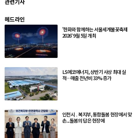
관련기사
헤드라인
'한화와 함께하는 서울세계불꽃축제
2026' 9월 5일 개최
LS에코에너지, 상반기 사상 최대 실
적…매출 전년비 33% 증가
인천시 ․ 복지부, 통합돌봄 현장에서 맞
손...돌봄의 답은 현장에