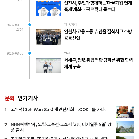
12:09
인천시, 주민과 함께하는‘마을기업 연계
축제’개최… 판로 확대 돕는다
2026-08-06
정부.정책
12:04
인천시·고용노동부, 맨홀 질식사고 추방
공동선언
2026-08-06
인천
11:59
서해구, 청년 취업 역량 강화를 위한 협력
체계 구축
문화
인기기사
고완석(Goh Wan Suk) 개인전시회 "LOOK" 를 가다.
1
NHN여행박사, 노팁·노옵션·노쇼핑 ‘3無 터키일주 9일’ 상
2
품 출시
곤지암리조트, ‘곤지암루지360°’ 새단장하고 22일 개장