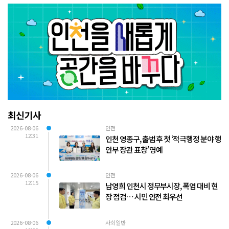
최신기사
2026-08-06
인천
12:31
인천 영종구, 출범 후 첫 ‘적극행정 분야 행
안부 장관 표창’ 영예
2026-08-06
인천
12:15
남영희 인천시 정무부시장, 폭염 대비 현
장 점검… 시민 안전 최우선
2026-08-06
사회일반