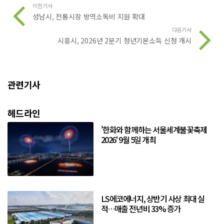
이전기사
성남시, 전통시장 방역소독비 지원 확대
다음기사
시흥시, 2026년 2분기 청년기본소득 신청 개시
관련기사
헤드라인
'한화와 함께하는 서울세계불꽃축제
2026' 9월 5일 개최
LS에코에너지, 상반기 사상 최대 실
적…매출 전년비 33% 증가