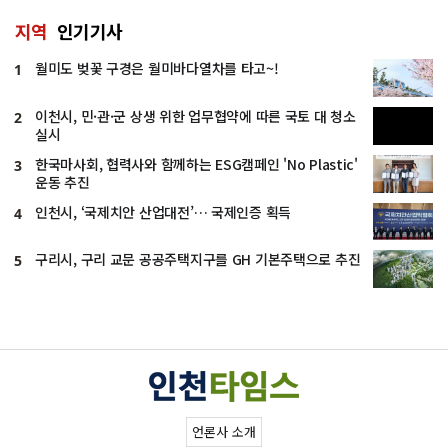
지역
인기기사
월미도 벚꽃 구경은 월미바다열차를 타고~!
1
이천시, 민·관·군 상생 위한 업무협약에 따른 국토 대 청소
2
실시
한국마사회, 협력사와 함께하는 ESG캠페인 'No Plastic'
3
운동 추진
인천시, ‘국제치안 산업대전’… 국제인증 획득
4
구리시, 구리 교문 공공주택지구를 GH 기본주택으로 추진
5
언론사 소개