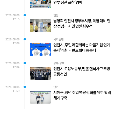
안부 장관 표창’ 영예
2026-08-06
인천
12:15
남영희 인천시 정무부시장, 폭염 대비 현
장 점검… 시민 안전 최우선
2026-08-06
사회일반
12:09
인천시, 주민과 함께하는‘마을기업 연계
축제’개최… 판로 확대 돕는다
2026-08-06
정부.정책
12:04
인천시·고용노동부, 맨홀 질식사고 추방
공동선언
2026-08-06
인천
11:59
서해구, 청년 취업 역량 강화를 위한 협력
체계 구축