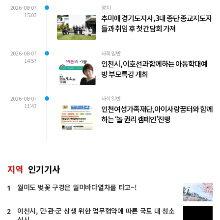
2026-08-07
정치
15:03
추미애 경기도지사, 3대 종단 종교지도자
들과 취임 후 첫 간담회 가져
2026-08-07
사회일반
14:57
인천시, 이호선과 함께하는 아동학대예
방 부모특강 개최
2026-08-07
사회일반
11:43
인천여성가족재단, 아이사랑꿈터와 함께
하는 ‘놀 권리 캠페인’진행
지역
인기기사
월미도 벚꽃 구경은 월미바다열차를 타고~!
1
이천시, 민·관·군 상생 위한 업무협약에 따른 국토 대 청소
2
실시