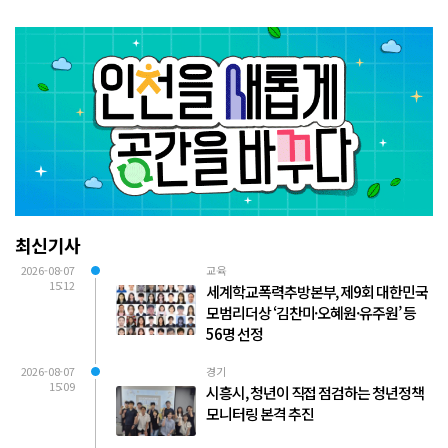
최신기사
2026-08-07
교육
15:12
세계학교폭력추방본부, 제9회 대한민국
모범리더상 ‘김찬미·오혜원·유주원’ 등
56명 선정
2026-08-07
경기
15:09
시흥시, 청년이 직접 점검하는 청년정책
모니터링 본격 추진