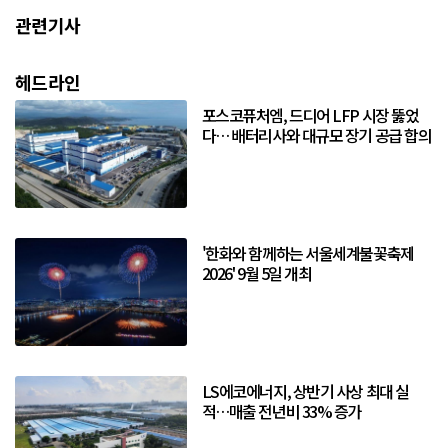
관련기사
헤드라인
포스코퓨처엠, 드디어 LFP 시장 뚫었
다… 배터리사와 대규모 장기 공급 합의
'한화와 함께하는 서울세계불꽃축제
2026' 9월 5일 개최
LS에코에너지, 상반기 사상 최대 실
적…매출 전년비 33% 증가