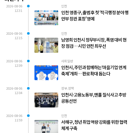
2026-08-06
인천
12:31
인천 영종구, 출범 후 첫 ‘적극행정 분야 행
안부 장관 표창’ 영예
2026-08-06
인천
12:15
남영희 인천시 정무부시장, 폭염 대비 현
장 점검… 시민 안전 최우선
2026-08-06
사회일반
12:09
인천시, 주민과 함께하는‘마을기업 연계
축제’개최… 판로 확대 돕는다
2026-08-06
정부.정책
12:04
인천시·고용노동부, 맨홀 질식사고 추방
공동선언
2026-08-06
인천
11:59
서해구, 청년 취업 역량 강화를 위한 협력
체계 구축