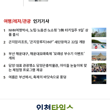
여행/레저/관광
인기기사
NHN여행박사, 노팁·노옵션·노쇼핑 ‘3無 터키일주 9일’ 상
1
품 출시
곤지암리조트, ‘곤지암루지360°’ 새단장하고 22일 개장
2
부산 해운대구, 해운대모래축제 '모래성 부수기 이벤트'
3
개최
담양 대표 관광명소 담양곤충박물관, 아이들 눈높이에 맞
4
는 체험형 프로그램 제공
여름은 부산에서, 축제의 바닷속으로 풍덩
5