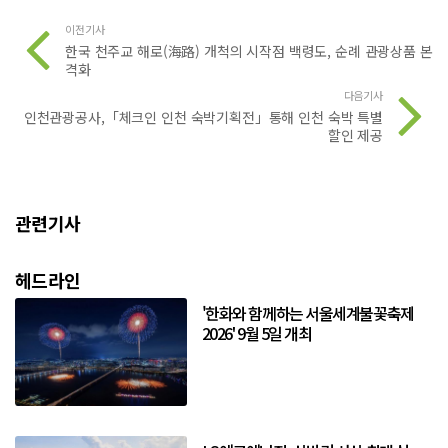
이전기사
한국 천주교 해로(海路) 개척의 시작점 백령도, 순례 관광상품 본
격화
다음기사
인천관광공사,「체크인 인천 숙박기획전」통해 인천 숙박 특별
할인 제공
관련기사
헤드라인
'한화와 함께하는 서울세계불꽃축제
2026' 9월 5일 개최