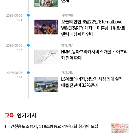
전개
2026-08-06
사회일반
07:21
오늘의 연인, 8월 22일 ‘Eternal Love
WINE PARTY’ 개최… 미혼남녀 위한 로
맨틱 매칭 파티 연다
2026-08-06
경제.기업
07:17
HMM, 동아프리카 서비스 개설… 아프리
카 전역 확대
2026-08-06
경제.기업
07:14
LS에코에너지, 상반기 사상 최대 실적…
매출 전년비 33% 증가
교육
인기기사
인천송도소방서, 119소방동요 경연대회 참가팀 모집
1