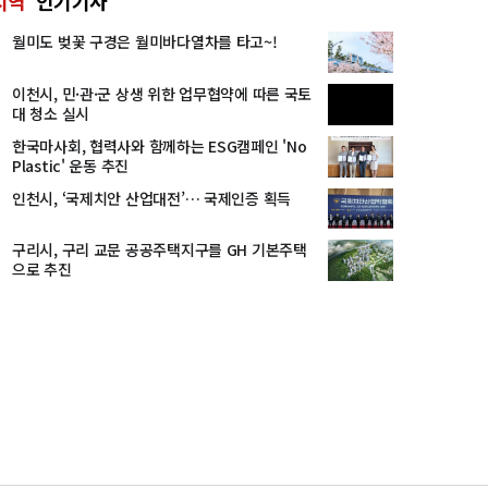
지역
인기기사
월미도 벚꽃 구경은 월미바다열차를 타고~!
이천시, 민·관·군 상생 위한 업무협약에 따른 국토
대 청소 실시
한국마사회, 협력사와 함께하는 ESG캠페인 'No
Plastic' 운동 추진
인천시, ‘국제치안 산업대전’… 국제인증 획득
구리시, 구리 교문 공공주택지구를 GH 기본주택
으로 추진