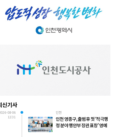
최신기사
2026-08-06
인천
12:31
인천 영종구, 출범 후 첫 ‘적극행
정 분야 행안부 장관 표창’ 영예