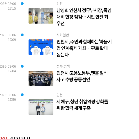
2026-08-06
인천
12:15
남영희 인천시 정무부시장, 폭염
대비 현장 점검… 시민 안전 최
우선
2026-08-06
사회일반
12:09
인천시, 주민과 함께하는‘마을기
업 연계축제’개최… 판로 확대
돕는다
2026-08-06
정부.정책
12:04
인천시·고용노동부, 맨홀 질식
사고 추방 공동선언
2026-08-06
인천
11:59
서해구, 청년 취업 역량 강화를
위한 협력 체계 구축