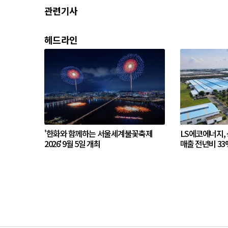
관련기사
헤드라인
'한화와 함께하는 서울세계불꽃축제
LS에코에너지,
2026' 9월 5일 개최
매출 전년비 33