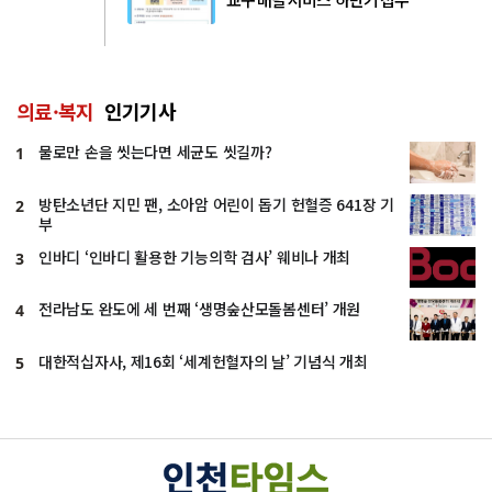
의료·복지
인기기사
물로만 손을 씻는다면 세균도 씻길까?
1
방탄소년단 지민 팬, 소아암 어린이 돕기 헌혈증 641장 기
2
부
인바디 ‘인바디 활용한 기능의학 검사’ 웨비나 개최
3
전라남도 완도에 세 번째 ‘생명숲산모돌봄센터’ 개원
4
대한적십자사, 제16회 ‘세계헌혈자의 날’ 기념식 개최
5