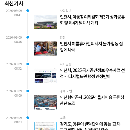
최신기사
2026-08-09
사회일반
08:41
인천시, 아동참여위원회 제3기 성과공유
회 및 제4기 발대식 개최
2026-08-09
인천
08:36
인천시 여름휴가철 피서지 물가 합동 점
검에 나서
2026-08-09
사회일반
08:32
인천시, 2025 국가공간정보 우수사업 선
정… 디지털트윈 행정 인정받아
2026-08-09
경제.기업
08:09
인천항만공사, 2026년 을지연습 국민참
관단 모집
2026-08-09
교육
08:03
경기도, 영유아 발달단계에 맞는 ‘교재·
교구 배달 서비스’ 하반기 접수