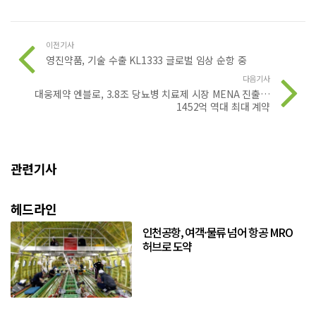
이전기사
영진약품, 기술 수출 KL1333 글로벌 임상 순항 중
다음기사
대웅제약 엔블로, 3.8조 당뇨병 치료제 시장 MENA 진출…
1452억 역대 최대 계약
관련기사
헤드라인
인천공항, 여객·물류 넘어 항공 MRO
허브로 도약