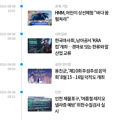
2026-08-08
경제.기업
10:01
HMM, 어린이 상선체험 “바다 꿈
펼쳐라”
2026-08-08
사회일반
09:58
한국마사회, 남아공서 'KRA
컵'개최…경마로 잇는 한류와 말
산업 교류
2026-08-08
공연/뮤지컬
09:54
옹진군, '제10회 주섬주섬 음악
회' 8월 15∼16일 덕적도 개최
2026-08-08
인천
09:13
인천 제물포구, '여름철 레지오
넬라증 예방' 위한 수질검사 실
시