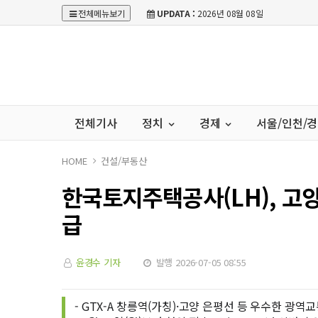
전체메뉴보기
UPDATA :
2026년 08월 08일
전체기사
정치
경제
서울/인천/
HOME
건설/부동산
한국토지주택공사(LH), 고양창릉
급
윤경수 기자
발행 2026-07-05 08:55
- GTX-A 창릉역(가칭)·고양 은평선 등 우수한 광역