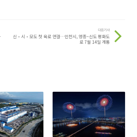
다음기사
하
신‧시‧모도 첫 육로 연결…인천시, 영종~신도 평화도
로 7월 14일 개통