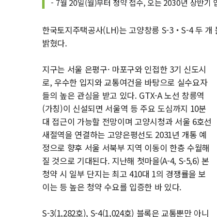
- 7월 20일(월)부터 청약 접수, 오는 2030년 상반기
한국토지주택공사(LH)는 고양창릉 S-3‧S-4 두 개
밝혔다.
지구는 서울 은평구· 마포구와 인접한 3기 신도시
로, 우수한 입지와 교통여건을 바탕으로 실수요자
들의 높은 관심을 받고 있다. GTX-A 노선 창릉역
(가칭)이 신설되면 서울역 등 주요 도심까지 10분
대 접근이 가능할 전망이며 고양시청과 서울 6호선
새절역을 연결하는 고양은평선도 2031년 개통 예
정으로 향후 서울 서북부 지역 이동이 한층 수월해
질 것으로 기대된다. 지난해 첫마을(A-4, S-5,6) 본
청약 시 일부 단지는 최고 410대 1의 경쟁률을 보
이는 등 높은 청약 수요를 입증한 바 있다.
S-3(1,282호), S-4(1,024호) 블록은 교통뿐만 아니