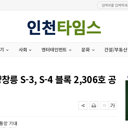
경기
사회
엔터테인먼트
문화
건설/부동산
 S-3, S-4 블록 2,306호 공
교통망 기대