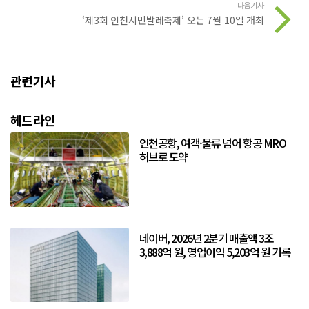
다음기사
‘제3회 인천시민발레축제’ 오는 7월 10일 개최
관련기사
헤드라인
인천공항, 여객·물류 넘어 항공 MRO
허브로 도약
네이버, 2026년 2분기 매출액 3조
3,888억 원, 영업이익 5,203억 원 기록