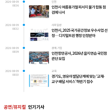
2026-08-09
인천
08:36
인천시 여름휴가철 피서지 물가 합동 점
검에 나서
2026-08-09
사회일반
08:32
인천시, 2025 국가공간정보 우수사업 선
정… 디지털트윈 행정 인정받아
2026-08-09
경제.기업
08:09
인천항만공사, 2026년 을지연습 국민참
관단 모집
2026-08-09
교육
08:03
경기도, 영유아 발달단계에 맞는 ‘교재·
교구 배달 서비스’ 하반기 접수
공연/뮤지컬
인기기사