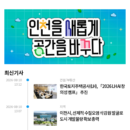
최신기사
2026-08-10
건설/부동산
13:12
한국토지주택공사(LH), 「2026 LH AI 창
의성 캠프」 추진
2026-08-10
지역
13:07
이천시, 선제적 수질오염 삭감원 발굴로
도시 개발물량 확보 총력