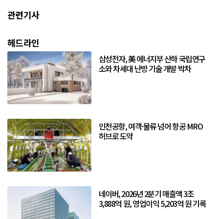
관련기사
헤드라인
삼성전자, 美 에너지부 산하 국립연구
소와 차세대 난방 기술 개발 박차
인천공항, 여객·물류 넘어 항공 MRO
허브로 도약
네이버, 2026년 2분기 매출액 3조
3,888억 원, 영업이익 5,203억 원 기록