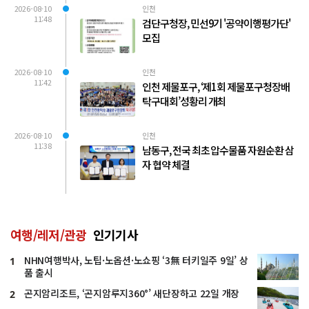
2026-08-10
인천
11:48
검단구청장, 민선9기 '공약이행평가단'
모집
2026-08-10
인천
11:42
인천 제물포구, ‘제1회 제물포구청장배
탁구대회’성황리 개최
2026-08-10
인천
11:38
남동구, 전국 최초 압수물품 자원순환 삼
자 협약 체결
여행/레저/관광
인기기사
NHN여행박사, 노팁·노옵션·노쇼핑 ‘3無 터키일주 9일’ 상
1
품 출시
곤지암리조트, ‘곤지암루지360°’ 새단장하고 22일 개장
2