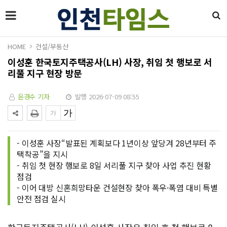
HOME
건설/부동산
이성훈 한국토지주택공사(LH) 사장, 취임 첫 행보로 서
리풀 지구 현장 방문
윤경수 기자
발행 2026-07-09 08:55
- 이성훈 사장“발표된 계획보다 1년이상 앞당겨 28년부터 주
택착공”을 지시
- 취임 첫 현장 행보로 8일 서리풀 지구 찾아 사업 추진 현황
점검
- 이어 대방 신혼희망타운 건설현장 찾아 폭우·폭염 대비 특별
안전 점검 실시