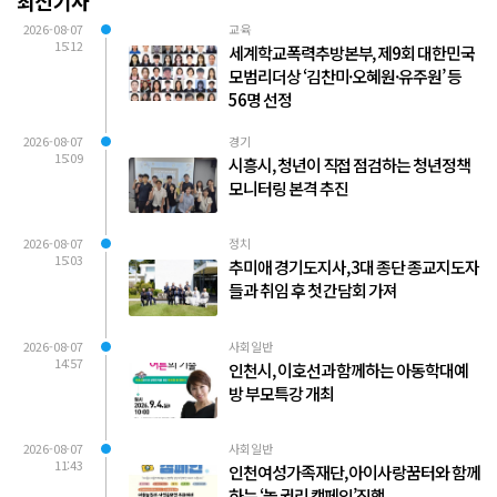
최신기사
2026-08-07
교육
15:12
세계학교폭력추방본부, 제9회 대한민국
모범리더상 ‘김찬미·오혜원·유주원’ 등
56명 선정
2026-08-07
경기
15:09
시흥시, 청년이 직접 점검하는 청년정책
모니터링 본격 추진
2026-08-07
정치
15:03
추미애 경기도지사, 3대 종단 종교지도자
들과 취임 후 첫 간담회 가져
2026-08-07
사회일반
14:57
인천시, 이호선과 함께하는 아동학대예
방 부모특강 개최
2026-08-07
사회일반
11:43
인천여성가족재단, 아이사랑꿈터와 함께
하는 ‘놀 권리 캠페인’진행