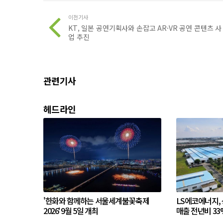
이전기사
KT, 일본 공연기획사와 손잡고 AR·VR 공연 콘텐츠 사
업 추진
관련기사
헤드라인
'한화와 함께하는 서울세계불꽃축제
LS에코에너지,
2026' 9월 5일 개최
매출 전년비 33