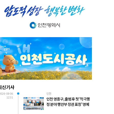
최신기사
2026-08-06
인천
12:31
인천 영종구, 출범 후 첫 ‘적극행
정 분야 행안부 장관 표창’ 영예