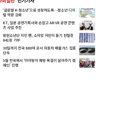
사회일반
인기기사
‘글로벌 K-청소년’으로 성장하도록…청소년 디지
털 역량 강화
KT, 일본 공연기획사와 손잡고 AR·VR 공연 콘텐
츠 사업 추진
방탄소년단 지민 팬, 소아암 어린이 돕기 헌혈증
641장 기부
30일까지 전국 680여 곳서 자동차 배출가스 집중
단속
5월 전국에서 ‘미아방지 예방 목걸이 달아주기 캠
페인’ 진행