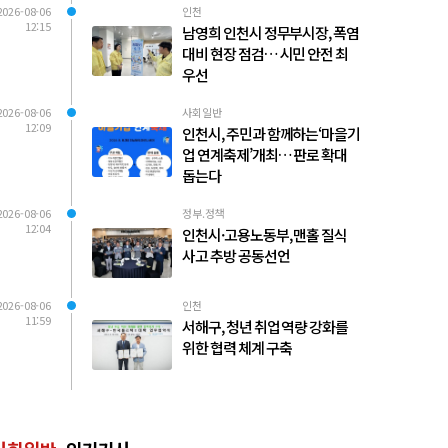
2026-08-06
인천
12:15
남영희 인천시 정무부시장, 폭염
대비 현장 점검… 시민 안전 최
우선
2026-08-06
사회일반
12:09
인천시, 주민과 함께하는‘마을기
업 연계축제’개최… 판로 확대
돕는다
2026-08-06
정부.정책
12:04
인천시·고용노동부, 맨홀 질식
사고 추방 공동선언
2026-08-06
인천
11:59
서해구, 청년 취업 역량 강화를
위한 협력 체계 구축