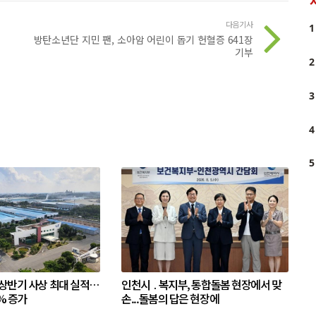
다음기사
1
방탄소년단 지민 팬, 소아암 어린이 돕기 헌혈증 641장
기부
2
3
4
5
 상반기 사상 최대 실적…
인천시 ․ 복지부, 통합돌봄 현장에서 맞
% 증가
손...돌봄의 답은 현장에