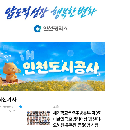
최신기사
2026-08-07
교육
15:12
세계학교폭력추방본부, 제9회
대한민국 모범리더상 ‘김찬미·
오혜원·유주원’ 등 56명 선정