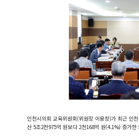
인천시의회 교육위원회(위원장 이용창)가 최근 인천
산 5조2천975억 원보다 2천168억 원(4.1%) 증가