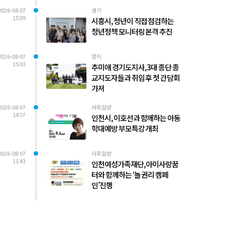
2026-08-07
경기
15:09
시흥시, 청년이 직접 점검하는
청년정책 모니터링 본격 추진
2026-08-07
정치
15:03
추미애 경기도지사, 3대 종단 종
교지도자들과 취임 후 첫 간담회
가져
2026-08-07
사회일반
14:57
인천시, 이호선과 함께하는 아동
학대예방 부모특강 개최
2026-08-07
사회일반
11:43
인천여성가족재단, 아이사랑꿈
터와 함께하는 ‘놀 권리 캠페
인’진행