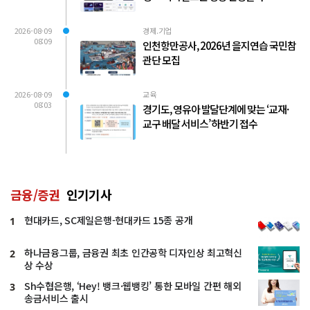
2026-08-09
경제.기업
08:09
인천항만공사, 2026년 을지연습 국민참
관단 모집
2026-08-09
교육
08:03
경기도, 영유아 발달단계에 맞는 ‘교재·
교구 배달 서비스’ 하반기 접수
금융/증권
인기기사
현대카드, SC제일은행-현대카드 15종 공개
1
하나금융그룹, 금융권 최초 인간공학 디자인상 최고혁신
2
상 수상
Sh수협은행, ‘Hey! 뱅크·웹뱅킹’ 통한 모바일 간편 해외
3
송금서비스 출시