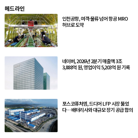
헤드라인
인천공항, 여객·물류 넘어 항공 MRO
허브로 도약
네이버, 2026년 2분기 매출액 3조
3,888억 원, 영업이익 5,203억 원 기록
포스코퓨처엠, 드디어 LFP 시장 뚫었
다… 배터리사와 대규모 장기 공급 합의