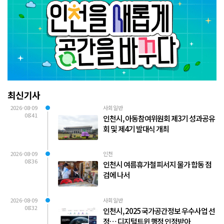
최신기사
2026-08-09
사회일반
08:41
인천시, 아동참여위원회 제3기 성과공유
회 및 제4기 발대식 개최
2026-08-09
인천
08:36
인천시 여름휴가철 피서지 물가 합동 점
검에 나서
2026-08-09
사회일반
08:32
인천시, 2025 국가공간정보 우수사업 선
정… 디지털트윈 행정 인정받아