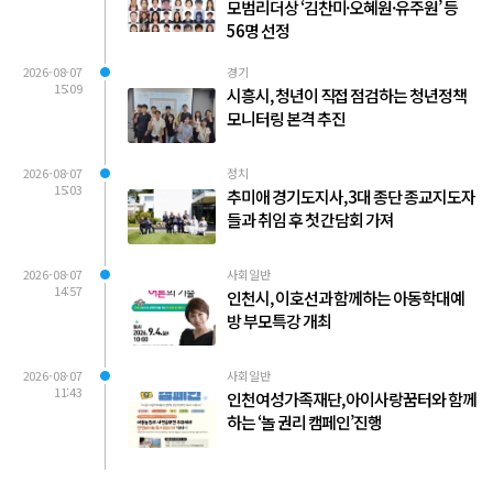
모범리더상 ‘김찬미·오혜원·유주원’ 등
56명 선정
2026-08-07
경기
15:09
시흥시, 청년이 직접 점검하는 청년정책
모니터링 본격 추진
2026-08-07
정치
15:03
추미애 경기도지사, 3대 종단 종교지도자
들과 취임 후 첫 간담회 가져
2026-08-07
사회일반
14:57
인천시, 이호선과 함께하는 아동학대예
방 부모특강 개최
2026-08-07
사회일반
11:43
인천여성가족재단, 아이사랑꿈터와 함께
하는 ‘놀 권리 캠페인’진행