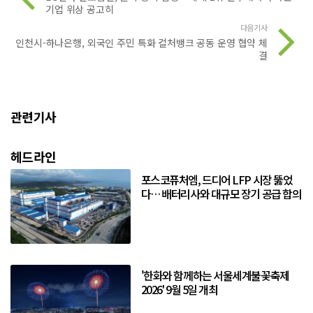
기업 위상 공고히
다음기사
인천시-하나은행, 외국인 주민 특화 컬처뱅크 공동 운영 협약 체
결
관련기사
헤드라인
포스코퓨처엠, 드디어 LFP 시장 뚫었
다… 배터리사와 대규모 장기 공급 합의
'한화와 함께하는 서울세계불꽃축제
2026' 9월 5일 개최