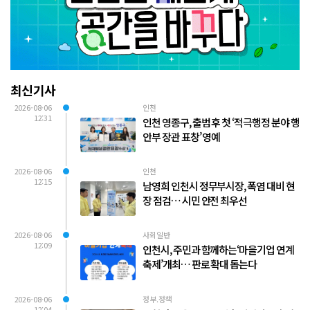
최신기사
2026-08-06
인천
12:31
인천 영종구, 출범 후 첫 ‘적극행정 분야 행
안부 장관 표창’ 영예
2026-08-06
인천
12:15
남영희 인천시 정무부시장, 폭염 대비 현
장 점검… 시민 안전 최우선
2026-08-06
사회일반
12:09
인천시, 주민과 함께하는‘마을기업 연계
축제’개최… 판로 확대 돕는다
2026-08-06
정부.정책
12:04