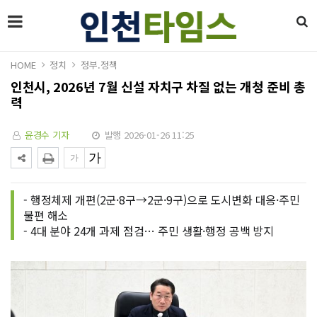
HOME
정치
정부.정책
인천시, 2026년 7월 신설 자치구 차질 없는 개청 준비 총
력
윤경수 기자
발행 2026-01-26 11:25
- 행정체제 개편(2군·8구→2군·9구)으로 도시변화 대응·주민
불편 해소
- 4대 분야 24개 과제 점검… 주민 생활·행정 공백 방지