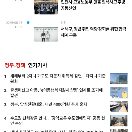
인천시·고용노동부, 맨홀 질식사고 추방
공동선언
2026-08-06
인천
11:59
서해구, 청년 취업 역량 강화를 위한 협력
체계 구축
정부.정책
인기기사
새해부터 2자녀 가구도 자동차 취득세 감면…다자녀 기준
1
완화
출생미신고 아동, ‘e아동행복지원시스템’ 연계로 조기에
2
발견
정부, 안심전환대출, 내년 4000억원 추가 출자
3
수도권 단체장들 만나... '광역교통·수도권매립지' 공동 현
4
안 논의