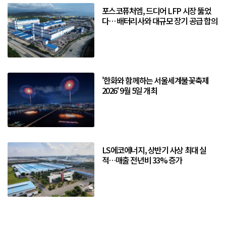
포스코퓨처엠, 드디어 LFP 시장 뚫었
다… 배터리사와 대규모 장기 공급 합의
'한화와 함께하는 서울세계불꽃축제
2026' 9월 5일 개최
LS에코에너지, 상반기 사상 최대 실
적…매출 전년비 33% 증가