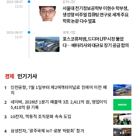
2026-08-07
오피니언
11:31
서울대 전기정보공학부 이현수 학부생,
생성형 비주얼 컴퓨팅 연구로 세계 주요
학회 논문 다수 발표
2026-08-07
경제.기업
11:27
포스코퓨처엠, 드디어 LFP 시장 뚫었
다… 배터리사와 대규모 장기 공급 합의
경제
인기기사
인천공항, 7월 1일부터 제2여객터미널로 진에어 이전 배
1
치
네이버, 2026년 1분기 매출액 3조 2,411억 원, 영업이익
2
5,418억 원 기록
LG전자, 역동적 조직문화 속속 도입
3
삼성전자, ‘광주국제 IoT·로봇 박람회’ 참가
4