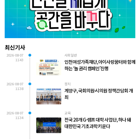
최신기사
2026-08-07
사회일반
11:43
인천여성가족재단, 아이사랑꿈터와 함께
하는 ‘놀 권리 캠페인’진행
2026-08-07
정치
11:38
계양구, 국회의원·시의원 정책간담회 개
최
2026-08-07
교육
11:34
전국 20개 G-램프 대학 사업단, 하나 돼
대한민국 기초과학 키운다