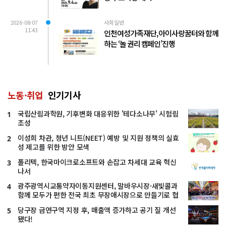
2026-08-07
사회일반
11:43
인천여성가족재단, 아이사랑꿈터와 함께
하는 ‘놀 권리 캠페인’진행
노동·취업
인기기사
국립산림과학원, 기후변화 대응위한 '테다소나무' 시험림
1
조성
이성희 차관, 청년 니트(NEET) 예방 및 지원 정책의 실효
2
성 제고를 위한 방안 모색
폴리텍, 한국마이크로소프트와 손잡고 차세대 교육 혁신
3
나서
광주광역시교통약자이동지원센터, 말바우시장·새빛콜과
4
함께 모두가 편한 전국 최초 무장애시장으로 만들기로 협
약
당구장 금연구역 지정 후, 매출액 증가하고 공기 질 개선
5
됐다!