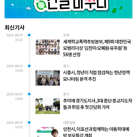
최신기사
2026-08-07
교육
15:12
세계학교폭력추방본부, 제9회 대한민국
모범리더상 ‘김찬미·오혜원·유주원’ 등
56명 선정
2026-08-07
경기
15:09
시흥시, 청년이 직접 점검하는 청년정책
모니터링 본격 추진
2026-08-07
정치
15:03
추미애 경기도지사, 3대 종단 종교지도자
들과 취임 후 첫 간담회 가져
2026-08-07
사회일반
14:57
인천시, 이호선과 함께하는 아동학대예
방 부모특강 개최