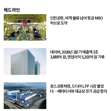
헤드라인
인천공항, 여객·물류 넘어 항공 MRO
허브로 도약
네이버, 2026년 2분기 매출액 3조
3,888억 원, 영업이익 5,203억 원 기록
포스코퓨처엠, 드디어 LFP 시장 뚫었
다… 배터리사와 대규모 장기 공급 합의