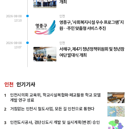
개최
2026-08-08
인천
13:10
영종구, ‘사회복지시설 우수 프로그램’ 지
원‥주민 맞춤형 서비스 추진
2026-08-08
인천
13:07
서해구, 제4기 청년정책위원회 및 청년참
여단 발대식 개최
인천
인기기사
인천시의회 교육위, 학교시설복합화·폐교활용 학교 모델
1
개발 연구 성료
거침없는 인천시 철도사업, 모든 길 인천으로 통한다
2
인천도시공사, 검단신도시 개발 및 실시계획(변경) 승인
3