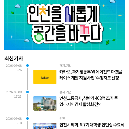
최신기사
2026-08-08
경제.기업
13:26
카카오, 과기정통부 ‘AI 에이전트 마켓플
레이스 개발 지원 사업’ 수행자로 선정
2026-08-08
경제.기업
13:23
인천교통공사, 상반기 408억 조기 투
입…지역경제 활성화 견인
2026-08-08
인천
13:18
인천시의회, 제7기 대학생 인턴십 수료식