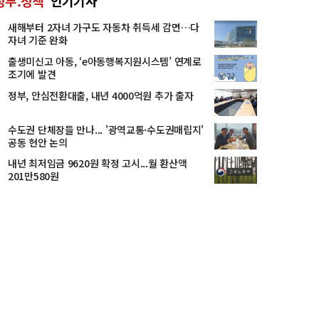
정부.정책
인기기사
새해부터 2자녀 가구도 자동차 취득세 감면…다
자녀 기준 완화
출생미신고 아동, ‘e아동행복지원시스템’ 연계로
조기에 발견
정부, 안심전환대출, 내년 4000억원 추가 출자
수도권 단체장들 만나... '광역교통·수도권매립지'
공동 현안 논의
내년 최저임금 9620원 확정 고시...월 환산액
201만580원