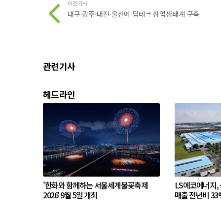
이전기사
대구·광주·대전·울산에 딥테크 창업생태계 구축
관련기사
헤드라인
'한화와 함께하는 서울세계불꽃축제
LS에코에너지,
2026' 9월 5일 개최
매출 전년비 33