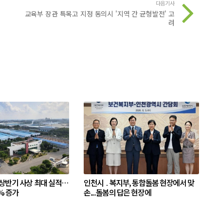
다음기사
교육부 장관 특목고 지정 동의시 '지역 간 균형발전' 고
려
 상반기 사상 최대 실적…
인천시 ․ 복지부, 통합돌봄 현장에서 맞
% 증가
손...돌봄의 답은 현장에