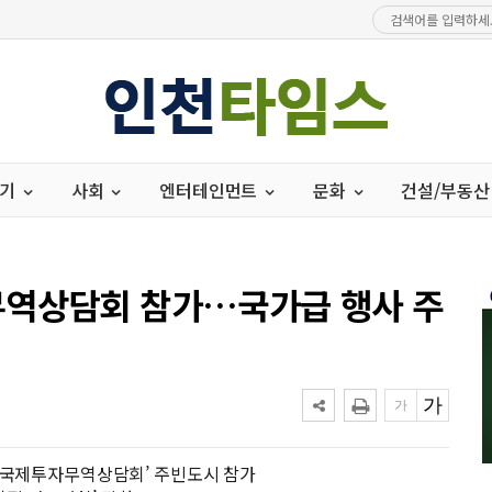
경기
사회
엔터테인먼트
문화
건설/부동산
무역상담회 참가…국가급 행사 주
국 서부국제투자무역상담회’ 주빈도시 참가