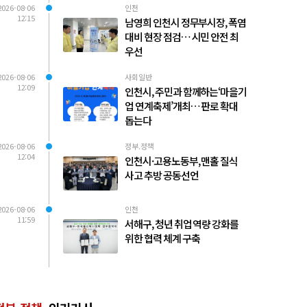
2026-08-06
인천
12:15
남영희 인천시 정무부시장, 폭염
대비 현장 점검… 시민 안전 최
우선
2026-08-06
사회일반
12:09
인천시, 주민과 함께하는‘마을기
업 연계축제’개최… 판로 확대
돕는다
2026-08-06
정부.정책
12:04
인천시·고용노동부, 맨홀 질식
사고 추방 공동선언
2026-08-06
인천
11:59
서해구, 청년 취업 역량 강화를
위한 협력 체계 구축