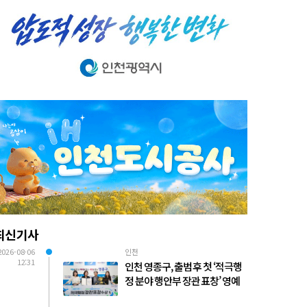
최신기사
2026-08-06
인천
12:31
인천 영종구, 출범 후 첫 ‘적극행
정 분야 행안부 장관 표창’ 영예