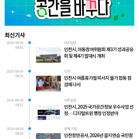
최신기사
2026-08-09
사회일반
08:41
인천시, 아동참여위원회 제3기 성과공유
회 및 제4기 발대식 개최
2026-08-09
인천
08:36
인천시 여름휴가철 피서지 물가 합동 점
검에 나서
2026-08-09
사회일반
08:32
인천시, 2025 국가공간정보 우수사업 선
정… 디지털트윈 행정 인정받아
2026-08-09
경제.기업
08:09
인천항만공사, 2026년 을지연습 국민참