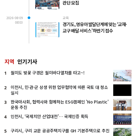
관단 모집
2026-08-09
교육
08:03
경기도, 영유아 발달단계에 맞는 ‘교재·
교구 배달 서비스’ 하반기 접수
지역
인기기사
월미도 벚꽃 구경은 월미바다열차를 타고~!
1
이천시, 민·관·군 상생 위한 업무협약에 따른 국토 대 청소
2
실시
한국마사회, 협력사와 함께하는 ESG캠페인 'No Plastic'
3
운동 추진
인천시, ‘국제치안 산업대전’… 국제인증 획득
4
구리시, 구리 교문 공공주택지구를 GH 기본주택으로 추진
5