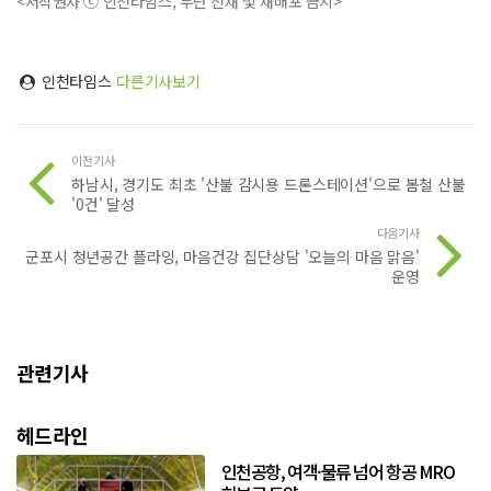
<저작권자 ⓒ 인천타임스, 무단 전재 및 재배포 금지>
인천타임스
다른기사보기
이전기사
하남시, 경기도 최초 '산불 감시용 드론스테이션'으로 봄철 산불
'0건' 달성
다음기사
군포시 청년공간 플라잉, 마음건강 집단상담 '오늘의 마음 맑음'
운영
관련기사
헤드라인
인천공항, 여객·물류 넘어 항공 MRO