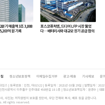
 2분기 매출액 3조 3,888
포스코퓨처엠, 드디어 LFP 시장 뚫었
5,203억 원 기록
다… 배터리사와 대규모 장기 공급 합의
방침
청소년보호정책
이메일수집거부
광고·제휴
기사제보
문
스 | 등록번호 : 인천, 아01522 | 등록일자 : 2021년 03월 29일 | 발행일자 : 2021
인천시광역시 미추홀구 인주대로 458번길 18 1층 | 청소년보호책임자 : 윤경수 | 대표전화 
, 사진)는 저작권법의 보호를 받은바, 무단 전재와 복사, 배포 등을 금합니다.
. All rights reserved.