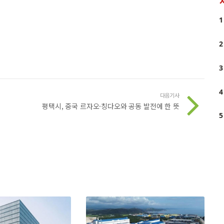
1
2
3
4
다음기사
평택시, 중국 르자오·칭다오와 공동 발전에 한 뜻
5