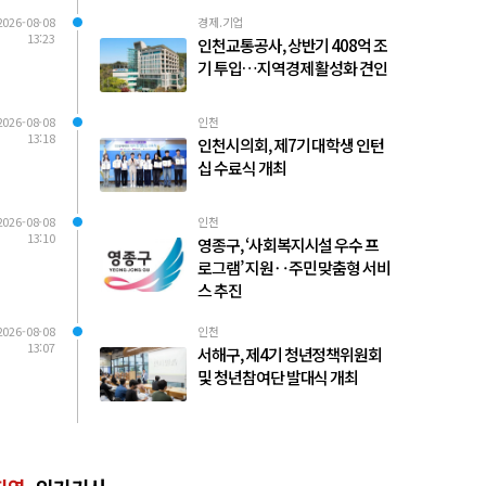
2026-08-08
경제.기업
13:23
인천교통공사, 상반기 408억 조
기 투입…지역경제 활성화 견인
2026-08-08
인천
13:18
인천시의회, 제7기 대학생 인턴
십 수료식 개최
2026-08-08
인천
13:10
영종구, ‘사회복지시설 우수 프
로그램’ 지원‥주민 맞춤형 서비
스 추진
2026-08-08
인천
13:07
서해구, 제4기 청년정책위원회
및 청년참여단 발대식 개최