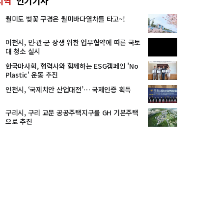
지역
인기기사
월미도 벚꽃 구경은 월미바다열차를 타고~!
이천시, 민·관·군 상생 위한 업무협약에 따른 국토
대 청소 실시
한국마사회, 협력사와 함께하는 ESG캠페인 'No
Plastic' 운동 추진
인천시, ‘국제치안 산업대전’… 국제인증 획득
구리시, 구리 교문 공공주택지구를 GH 기본주택
으로 추진