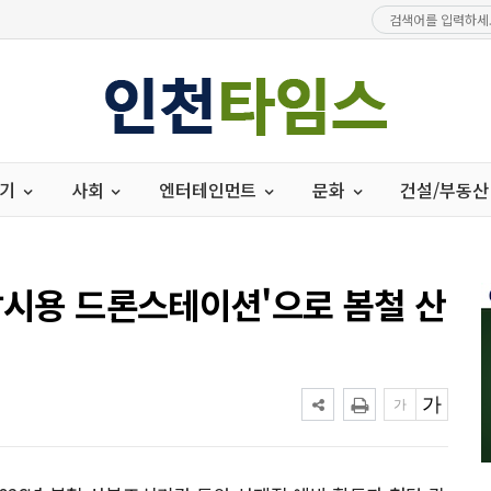
경기
사회
엔터테인먼트
문화
건설/부동산
 감시용 드론스테이션'으로 봄철 산