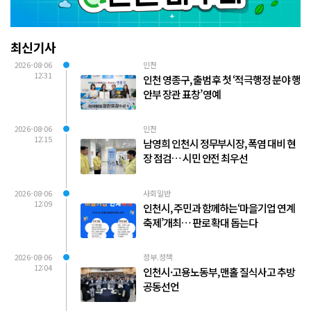
최신기사
2026-08-06
인천
12:31
인천 영종구, 출범 후 첫 ‘적극행정 분야 행
안부 장관 표창’ 영예
2026-08-06
인천
12:15
남영희 인천시 정무부시장, 폭염 대비 현
장 점검… 시민 안전 최우선
2026-08-06
사회일반
12:09
인천시, 주민과 함께하는‘마을기업 연계
축제’개최… 판로 확대 돕는다
2026-08-06
정부.정책
12:04
인천시·고용노동부, 맨홀 질식사고 추방
공동선언