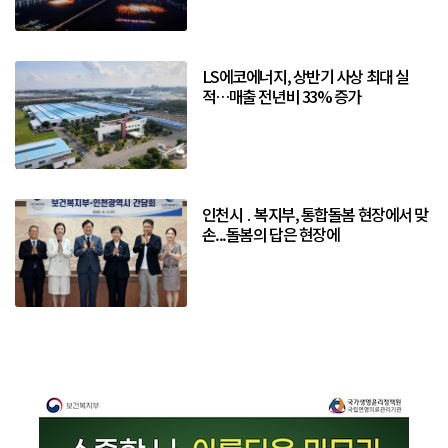
LS에코에너지, 상반기 사상 최대 실
적…매출 전년비 33% 증가
인천시 ․ 복지부, 통합돌봄 현장에서 맞
손...돌봄의 답은 현장에