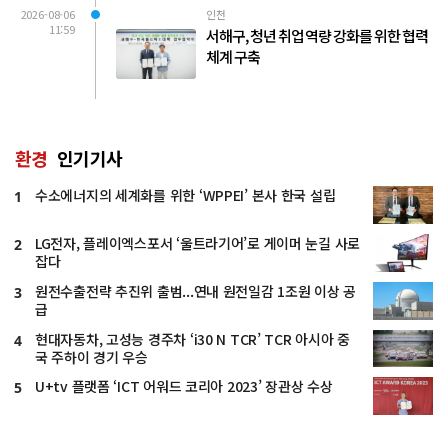
2026-08-06
인천
11:59
서해구, 청년 취업 역량 강화를 위한 협력
체계 구축
환경
인기기사
수소에너지의 세계화를 위한 ‘WPPEI’ 본사 한국 설립
1
LG전자, 플레이엑스포서 ‘울트라기어’로 게이머 눈길 사로
2
잡다
원전수출전략 추진위 출범...연내 원전일감 1조원 이상 공
3
급
현대자동차, 고성능 경주차 ‘i30 N TCR’ TCR 아시아 중
4
국 주하이 경기 우승
U+tv 플랫폼 ‘ICT 어워드 코리아 2023’ 장관상 수상
5