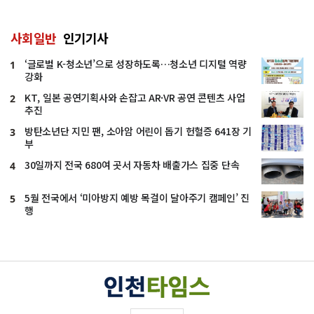
사회일반
인기기사
‘글로벌 K-청소년’으로 성장하도록…청소년 디지털 역량
1
강화
KT, 일본 공연기획사와 손잡고 AR·VR 공연 콘텐츠 사업
2
추진
방탄소년단 지민 팬, 소아암 어린이 돕기 헌혈증 641장 기
3
부
30일까지 전국 680여 곳서 자동차 배출가스 집중 단속
4
5월 전국에서 ‘미아방지 예방 목걸이 달아주기 캠페인’ 진
5
행