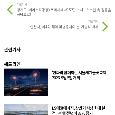
이전기사
경기도 ‘테이스티광장X포레시네마’ 도민 초대...스크린 속 감동을
식탁으로!
다음기사
인천시, 제4회 해외 파병용사의 날 기념식 개최
관련기사
헤드라인
'한화와 함께하는 서울세계불꽃축제
2026' 9월 5일 개최
LS에코에너지, 상반기 사상 최대 실
적…매출 전년비 33% 증가