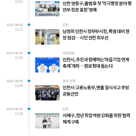
12:31
인천 영종구, 출범 후 첫 ‘적극행정 분야 행
안부 장관 표창’ 영예
2026-08-06
인천
12:15
남영희 인천시 정무부시장, 폭염 대비 현
장 점검… 시민 안전 최우선
2026-08-06
사회일반
12:09
인천시, 주민과 함께하는‘마을기업 연계
축제’개최… 판로 확대 돕는다
2026-08-06
정부.정책
12:04
인천시·고용노동부, 맨홀 질식사고 추방
공동선언
2026-08-06
인천
11:59
서해구, 청년 취업 역량 강화를 위한 협력
체계 구축