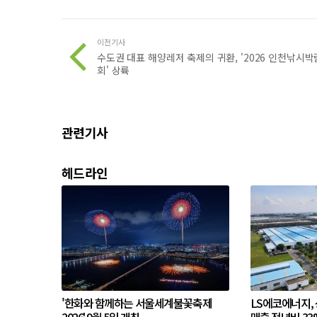
이전기사
수도권 대표 해양레저 축제의 귀환, '2026 인천낚시박
회' 상륙
관련기사
헤드라인
'한화와 함께하는 서울세계불꽃축제
LS에코에너지,
2026' 9월 5일 개최
매출 전년비 33