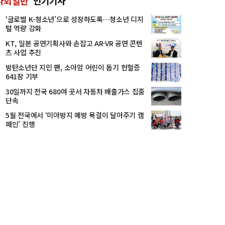
사회일반
인기기사
‘글로벌 K-청소년’으로 성장하도록…청소년 디지
털 역량 강화
KT, 일본 공연기획사와 손잡고 AR·VR 공연 콘텐
츠 사업 추진
방탄소년단 지민 팬, 소아암 어린이 돕기 헌혈증
641장 기부
30일까지 전국 680여 곳서 자동차 배출가스 집중
단속
5월 전국에서 ‘미아방지 예방 목걸이 달아주기 캠
페인’ 진행