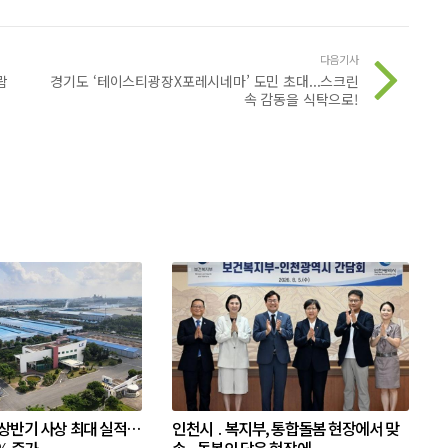
다음기사
람
경기도 ‘테이스티광장X포레시네마’ 도민 초대...스크린
속 감동을 식탁으로!
 상반기 사상 최대 실적…
인천시 ․ 복지부, 통합돌봄 현장에서 맞
% 증가
손...돌봄의 답은 현장에