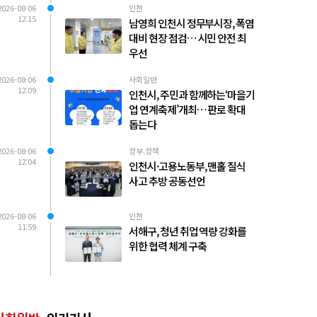
2026-08-06
인천
12:15
남영희 인천시 정무부시장, 폭염
대비 현장 점검… 시민 안전 최
우선
2026-08-06
사회일반
12:09
인천시, 주민과 함께하는‘마을기
업 연계축제’개최… 판로 확대
돕는다
2026-08-06
정부.정책
12:04
인천시·고용노동부, 맨홀 질식
사고 추방 공동선언
2026-08-06
인천
11:59
서해구, 청년 취업 역량 강화를
위한 협력 체계 구축