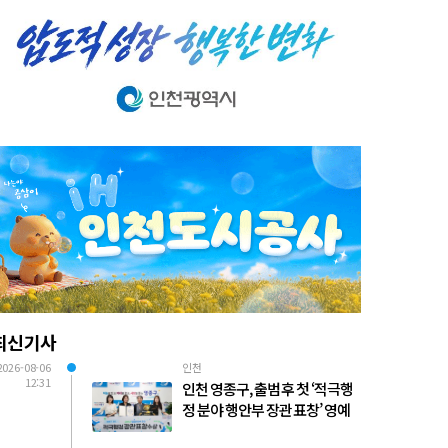
최신기사
2026-08-06
인천
12:31
인천 영종구, 출범 후 첫 ‘적극행
정 분야 행안부 장관 표창’ 영예