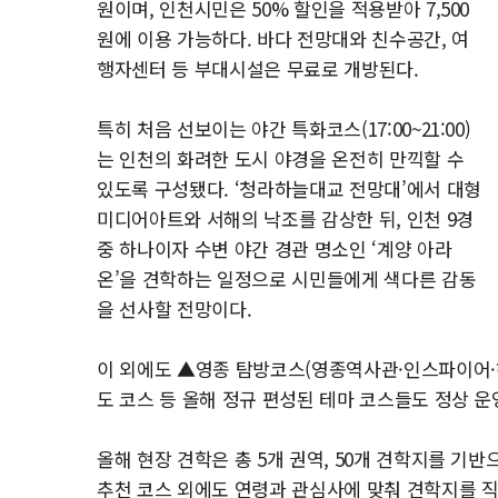
원이며, 인천시민은 50% 할인을 적용받아 7,500
원에 이용 가능하다. 바다 전망대와 친수공간, 여
행자센터 등 부대시설은 무료로 개방된다.
특히 처음 선보이는 야간 특화코스(17:00~21:00)
는 인천의 화려한 도시 야경을 온전히 만끽할 수
있도록 구성됐다. ‘청라하늘대교 전망대’에서 대형
미디어아트와 서해의 낙조를 감상한 뒤, 인천 9경
중 하나이자 수변 야간 경관 명소인 ‘계양 아라
온’을 견학하는 일정으로 시민들에게 색다른 감동
을 선사할 전망이다.
이 외에도 ▲영종 탐방코스(영종역사관·인스파이어·
도 코스 등 올해 정규 편성된 테마 코스들도 정상 운
올해 현장 견학은 총 5개 권역, 50개 견학지를 기
추천 코스 외에도 연령과 관심사에 맞춰 견학지를 직접