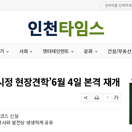
경기
사회
엔터테인먼트
문화
건설/부동산
시정 현장견학’6월 4일 본격 재개
간코스 신설
 역사와 발전상 생생하게 공유