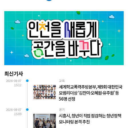
최신기사
2026-08-07
교육
15:12
세계학교폭력추방본부, 제9회 대한민국
모범리더상 ‘김찬미·오혜원·유주원’ 등
56명 선정
2026-08-07
경기
15:09
시흥시, 청년이 직접 점검하는 청년정책
모니터링 본격 추진