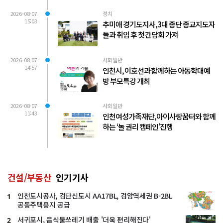
2026-08-07
정치
15:03
추미애 경기도지사, 3대 종단 종교지도자
들과 취임 후 첫 간담회 가져
2026-08-07
사회일반
14:57
인천시, 이호선과 함께하는 아동학대예
방 부모특강 개최
2026-08-07
사회일반
11:43
인천여성가족재단, 아이사랑꿈터와 함께
하는 ‘놀 권리 캠페인’진행
건설/부동산
인기기사
인천도시공사, 검단신도시 AA17BL, 검암역세권 B-2BL
1
공동주택용지 공급
서귀포시, 음식물쓰레기 배출 '더욱 편리해진다'
2