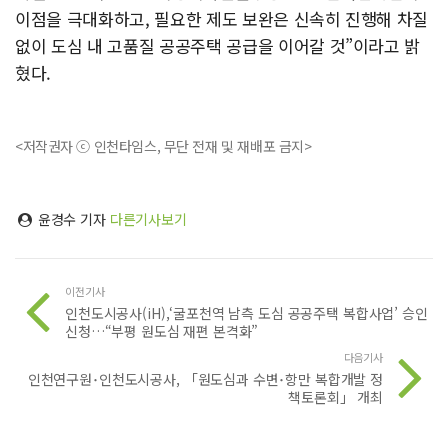
이점을 극대화하고, 필요한 제도 보완은 신속히 진행해 차질
없이 도심 내 고품질 공공주택 공급을 이어갈 것”이라고 밝
혔다.
<저작권자 ⓒ 인천타임스, 무단 전재 및 재배포 금지>
윤경수 기자
다른기사보기
이전기사
인천도시공사(iH),‘굴포천역 남측 도심 공공주택 복합사업’ 승인
신청…“부평 원도심 재편 본격화”
다음기사
인천연구원･인천도시공사, 「원도심과 수변･항만 복합개발 정
책토론회」 개최