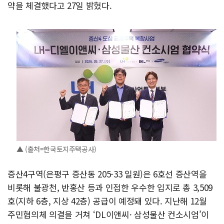
약을 체결했다고 27일 밝혔다.
▲ (출처=한국토지주택공사)
증산4구역(은평구 증산동 205-33 일원)은 6호선 증산역을
비롯해 불광천, 반홍산 등과 인접한 우수한 입지로 총 3,509
호(지하 6층, 지상 42층) 공급이 예정돼 있다. 지난해 12월
주민협의체 의결을 거쳐 ‘DL이앤씨· 삼성물산 컨소시엄’이