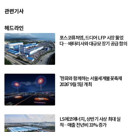
관련기사
헤드라인
포스코퓨처엠, 드디어 LFP 시장 뚫었
다… 배터리사와 대규모 장기 공급 합의
'한화와 함께하는 서울세계불꽃축제
2026' 9월 5일 개최
LS에코에너지, 상반기 사상 최대 실
적…매출 전년비 33% 증가