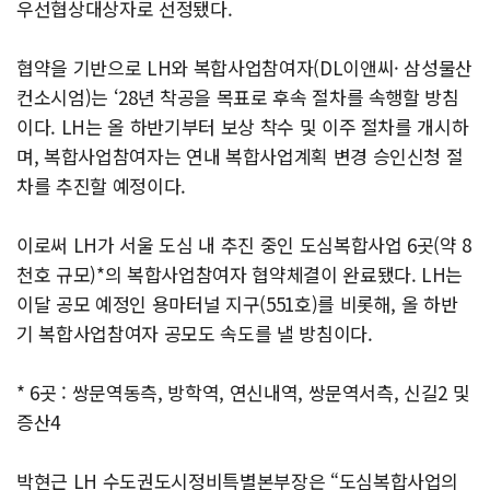
우선협상대상자로 선정됐다.
협약을 기반으로 LH와 복합사업참여자(DL이앤씨· 삼성물산
컨소시엄)는 ‘28년 착공을 목표로 후속 절차를 속행할 방침
이다. LH는 올 하반기부터 보상 착수 및 이주 절차를 개시하
며, 복합사업참여자는 연내 복합사업계획 변경 승인신청 절
차를 추진할 예정이다.
이로써 LH가 서울 도심 내 추진 중인 도심복합사업 6곳(약 8
천호 규모)*의 복합사업참여자 협약체결이 완료됐다. LH는
이달 공모 예정인 용마터널 지구(551호)를 비롯해, 올 하반
기 복합사업참여자 공모도 속도를 낼 방침이다.
* 6곳 : 쌍문역동측, 방학역, 연신내역, 쌍문역서측, 신길2 및
증산4
박현근 LH 수도권도시정비특별본부장은 “도심복합사업의