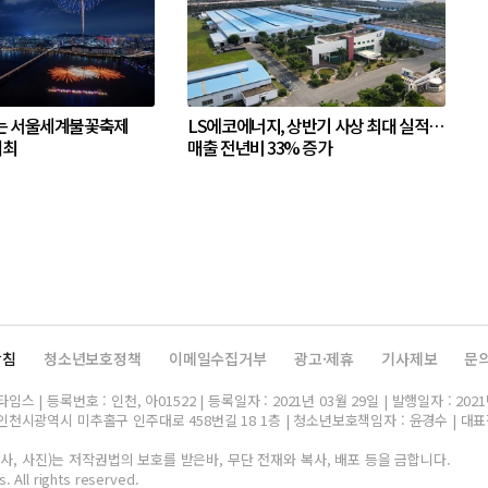
는 서울세계불꽃축제
LS에코에너지, 상반기 사상 최대 실적…
개최
매출 전년비 33% 증가
방침
청소년보호정책
이메일수집거부
광고·제휴
기사제보
문
스 | 등록번호 : 인천, 아01522 | 등록일자 : 2021년 03월 29일 | 발행일자 : 2021
인천시광역시 미추홀구 인주대로 458번길 18 1층 | 청소년보호책임자 : 윤경수 | 대표전화 
, 사진)는 저작권법의 보호를 받은바, 무단 전재와 복사, 배포 등을 금합니다.
. All rights reserved.