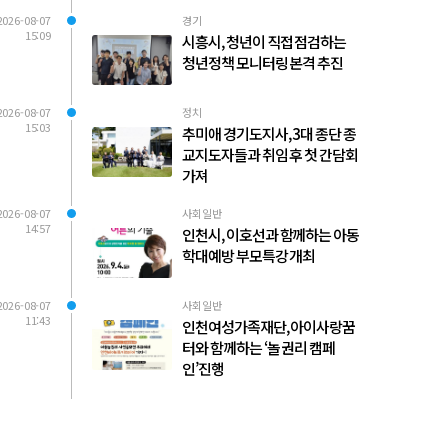
2026-08-07
경기
15:09
시흥시, 청년이 직접 점검하는
청년정책 모니터링 본격 추진
2026-08-07
정치
15:03
추미애 경기도지사, 3대 종단 종
교지도자들과 취임 후 첫 간담회
가져
2026-08-07
사회일반
14:57
인천시, 이호선과 함께하는 아동
학대예방 부모특강 개최
2026-08-07
사회일반
11:43
인천여성가족재단, 아이사랑꿈
터와 함께하는 ‘놀 권리 캠페
인’진행