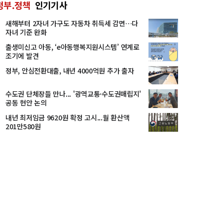
정부.정책
인기기사
새해부터 2자녀 가구도 자동차 취득세 감면…다
자녀 기준 완화
출생미신고 아동, ‘e아동행복지원시스템’ 연계로
조기에 발견
정부, 안심전환대출, 내년 4000억원 추가 출자
수도권 단체장들 만나... '광역교통·수도권매립지'
공동 현안 논의
내년 최저임금 9620원 확정 고시...월 환산액
201만580원