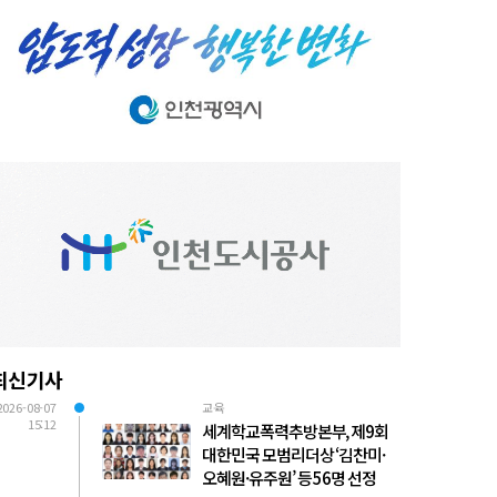
최신기사
2026-08-07
교육
15:12
세계학교폭력추방본부, 제9회
대한민국 모범리더상 ‘김찬미·
오혜원·유주원’ 등 56명 선정