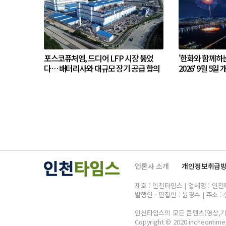
포스코퓨처엠, 드디어 LFP 시장 뚫었
'한화와 함께하
다… 배터리사와 대규모 장기 공급 합의
2026' 9월 5일 
언론사 소개
개인정보취급
제호 : 인천타임스 | 업체명 : 인천타임
발행인ㆍ편집인 : 윤경수 | 주소 : 
인천타임스의 모든 콘텐츠(영상,기사
Copyright © 2020 incheontimes