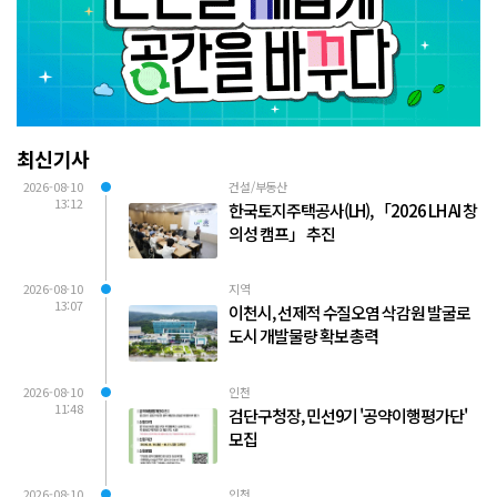
최신기사
2026-08-10
건설/부동산
13:12
한국토지주택공사(LH), 「2026 LH AI 창
의성 캠프」 추진
2026-08-10
지역
13:07
이천시, 선제적 수질오염 삭감원 발굴로
도시 개발물량 확보 총력
2026-08-10
인천
11:48
검단구청장, 민선9기 '공약이행평가단'
모집
2026-08-10
인천