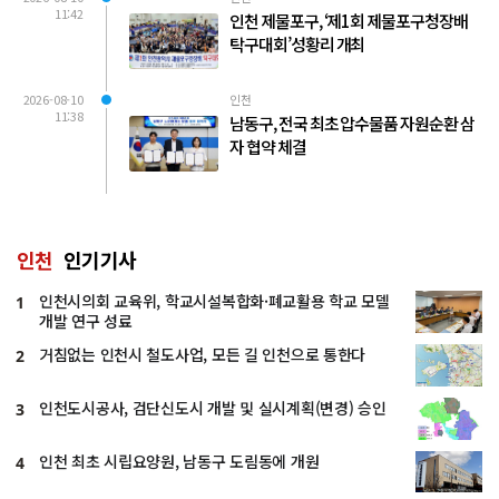
11:42
인천 제물포구, ‘제1회 제물포구청장배
탁구대회’성황리 개최
2026-08-10
인천
11:38
남동구, 전국 최초 압수물품 자원순환 삼
자 협약 체결
인천
인기기사
인천시의회 교육위, 학교시설복합화·폐교활용 학교 모델
1
개발 연구 성료
거침없는 인천시 철도사업, 모든 길 인천으로 통한다
2
인천도시공사, 검단신도시 개발 및 실시계획(변경) 승인
3
인천 최초 시립요양원, 남동구 도림동에 개원
4