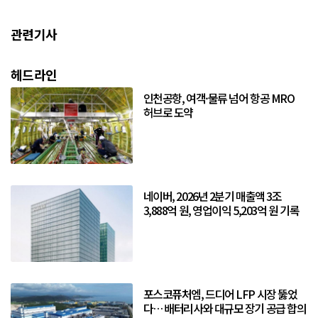
관련기사
헤드라인
인천공항, 여객·물류 넘어 항공 MRO
허브로 도약
네이버, 2026년 2분기 매출액 3조
3,888억 원, 영업이익 5,203억 원 기록
포스코퓨처엠, 드디어 LFP 시장 뚫었
다… 배터리사와 대규모 장기 공급 합의