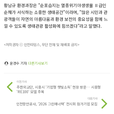
황남규 환경과장은 "순포습지는 멸종위기야생생물 Ⅱ급인
순채가 서식하는 소중한 생태공간"이라며, "많은 시민과 관
광객들이 자연의 아름다움과 환경 보전의 중요성을 함께 느
낄 수 있도록 생태관광 활성화에 힘쓰겠다"라고 말했다.
<저작권자 ⓒ 인천타임스, 무단 전재 및 재배포 금지>
윤경수 기자
다른기사보기
이전기사
주한외교단, 시흥시 ‘기업형 햇빛소득’ 현장 방문… 시흥형
‘RE100’ 모델 주목
다음기사
인천항만공사, ‘2026 그린에너텍’ 전시회 참가기업 모집