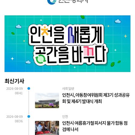
최신기사
2026-08-09
사회일반
08:41
인천시, 아동참여위원회 제3기 성과공유
회 및 제4기 발대식 개최
2026-08-09
인천
08:36
인천시 여름휴가철 피서지 물가 합동 점
검에 나서