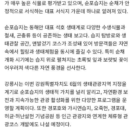
가 매우 높은 식물로 평가받고 있으며, 순포습지는 순채가 안
정적으로 서식하는 대표 서식지 가운데 하나로 알려져 있다.
순포습지는 동해안 대표 석호 생태계로 다양한 수생식물과
철새, 곤충류 등이 공존하는 생태 보고다. 습지 탐방로와 생
태관찰 공간, 맨발걷기 코스가 조성돼 있어 방문객들은 자연
속에서 힐링과 생태체험을 동시에 즐길 수 있다. 특히 순채
개화 시기에는 습지 위로 펼쳐지는 초록빛 잎과 보랏빛 꽃이
어우러져 색다른 자연 풍경을 선사한다.
강릉시는 이번 강원특별자치도 6월의 생태관광지역 지정을
계기로 순포습지의 생태적 가치를 널리 알리고, 자연환경 보
전과 지속가능한 관광 활성화를 위한 다양한 프로그램을 운
영할 계획이다. 또한 경포호와 가시연습지, 오죽헌, 경포대,
허균·허난설헌 기념공원 등 인근 관광지와 연계한 체류형 관
광코스 개발에도 나설 예정이다.