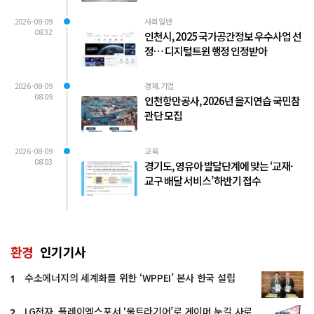
2026-08-09
사회일반
08:32
인천시, 2025 국가공간정보 우수사업 선
정… 디지털트윈 행정 인정받아
2026-08-09
경제.기업
08:09
인천항만공사, 2026년 을지연습 국민참
관단 모집
2026-08-09
교육
08:03
경기도, 영유아 발달단계에 맞는 ‘교재·
교구 배달 서비스’ 하반기 접수
환경
인기기사
수소에너지의 세계화를 위한 ‘WPPEI’ 본사 한국 설립
1
LG전자, 플레이엑스포서 ‘울트라기어’로 게이머 눈길 사로
2