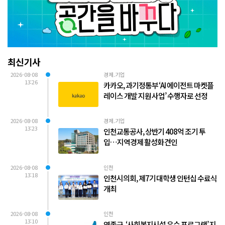
최신기사
2026-08-08
경제.기업
13:26
카카오, 과기정통부 ‘AI 에이전트 마켓플
레이스 개발 지원 사업’ 수행자로 선정
2026-08-08
경제.기업
13:23
인천교통공사, 상반기 408억 조기 투
입…지역경제 활성화 견인
2026-08-08
인천
13:18
인천시의회, 제7기 대학생 인턴십 수료식
개최
2026-08-08
인천
13:10
영종구, ‘사회복지시설 우수 프로그램’ 지