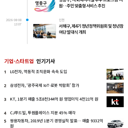
원‥주민 맞춤형 서비스 추진
2026-08-08
인천
13:07
서해구, 제4기 청년정책위원회 및 청년참
여단 발대식 개최
기업·스타트업
인기기사
LG전자, 역동적 조직문화 속속 도입
1
삼성전자, ‘광주국제 IoT·로봇 박람회’ 참가
2
KT, 1분기 매출 5조8천344억 원 영업이익 4천21억 원
3
CJ푸드빌, 투썸플레이스 지분 45% 매각
4
쌍용자동차, 2019년 1분기 경영실적 발표… 매출 9332억
5
원