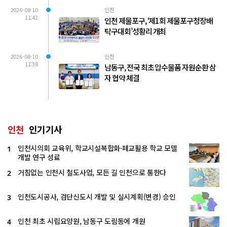
2026-08-10
인천
11:42
인천 제물포구, ‘제1회 제물포구청장배
탁구대회’성황리 개최
2026-08-10
인천
11:38
남동구, 전국 최초 압수물품 자원순환 삼
자 협약 체결
인천
인기기사
인천시의회 교육위, 학교시설복합화·폐교활용 학교 모델
1
개발 연구 성료
거침없는 인천시 철도사업, 모든 길 인천으로 통한다
2
인천도시공사, 검단신도시 개발 및 실시계획(변경) 승인
3
인천 최초 시립요양원, 남동구 도림동에 개원
4