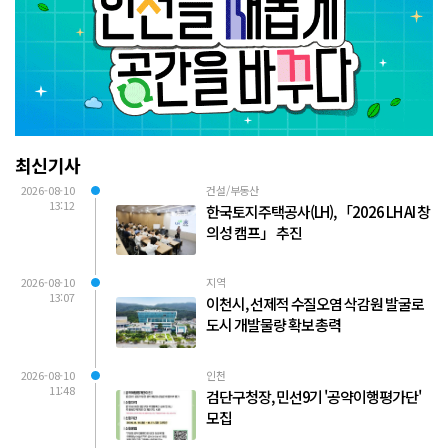
최신기사
2026-08-10
건설/부동산
13:12
한국토지주택공사(LH), 「2026 LH AI 창
의성 캠프」 추진
2026-08-10
지역
13:07
이천시, 선제적 수질오염 삭감원 발굴로
도시 개발물량 확보 총력
2026-08-10
인천
11:48
검단구청장, 민선9기 '공약이행평가단'
모집