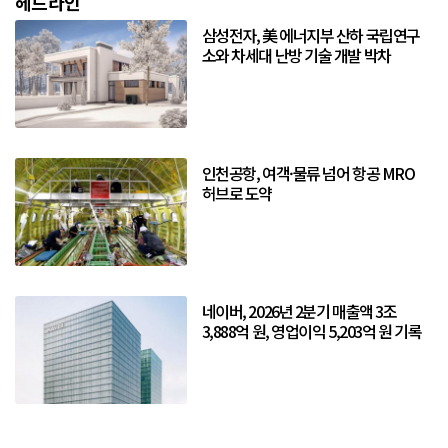
헤드라인
삼성전자, 美 에너지부 산하 국립연구
소와 차세대 난방 기술 개발 박차
인천공항, 여객·물류 넘어 항공 MRO
허브로 도약
네이버, 2026년 2분기 매출액 3조
3,888억 원, 영업이익 5,203억 원 기록