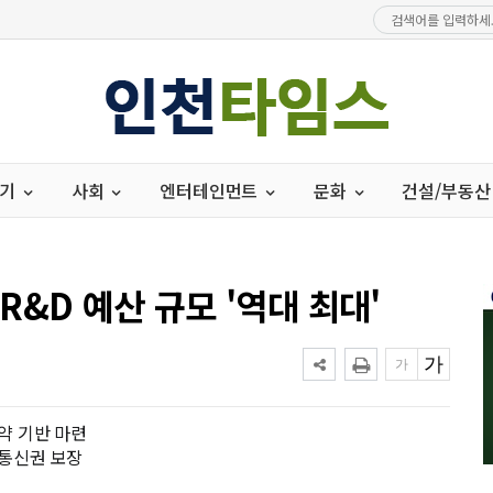
경기
사회
엔터테인먼트
문화
건설/부동산
…R&D 예산 규모 '역대 최대'
도약 기반 마련
 통신권 보장