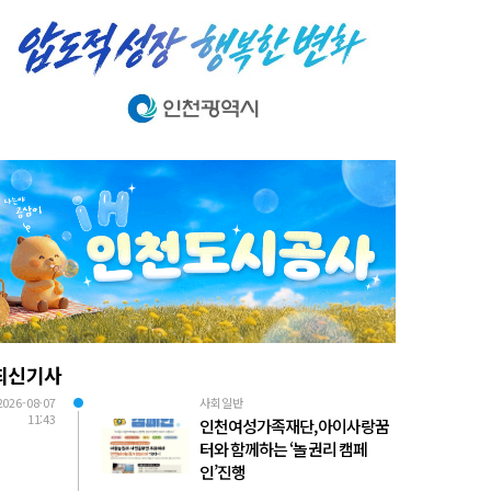
최신기사
2026-08-07
사회일반
11:43
인천여성가족재단, 아이사랑꿈
터와 함께하는 ‘놀 권리 캠페
인’진행