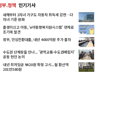
정부.정책
인기기사
새해부터 2자녀 가구도 자동차 취득세 감면…다
자녀 기준 완화
출생미신고 아동, ‘e아동행복지원시스템’ 연계로
조기에 발견
정부, 안심전환대출, 내년 4000억원 추가 출자
수도권 단체장들 만나... '광역교통·수도권매립지'
공동 현안 논의
내년 최저임금 9620원 확정 고시...월 환산액
201만580원