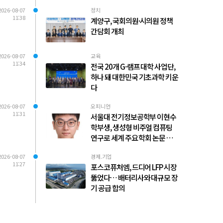
2026-08-07
정치
11:38
계양구, 국회의원·시의원 정책
간담회 개최
2026-08-07
교육
11:34
전국 20개 G-램프 대학 사업단,
하나 돼 대한민국 기초과학 키운
다
2026-08-07
오피니언
11:31
서울대 전기정보공학부 이현수
학부생, 생성형 비주얼 컴퓨팅
연구로 세계 주요 학회 논문 다수
발표
2026-08-07
경제.기업
11:27
포스코퓨처엠, 드디어 LFP 시장
뚫었다… 배터리사와 대규모 장
기 공급 합의