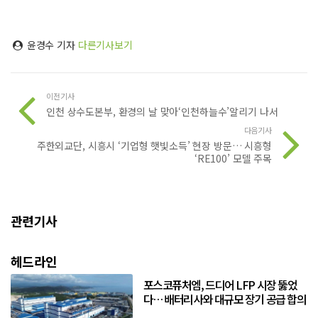
윤경수 기자
다른기사보기
이전기사
인천 상수도본부, 환경의 날 맞아‘인천하늘수’알리기 나서
다음기사
주한외교단, 시흥시 ‘기업형 햇빛소득’ 현장 방문… 시흥형
‘RE100’ 모델 주목
관련기사
헤드라인
포스코퓨처엠, 드디어 LFP 시장 뚫었
다… 배터리사와 대규모 장기 공급 합의