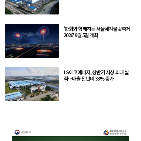
'한화와 함께하는 서울세계불꽃축제
2026' 9월 5일 개최
LS에코에너지, 상반기 사상 최대 실
적…매출 전년비 33% 증가