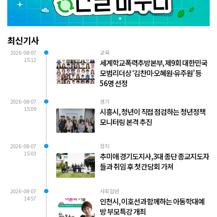
최신기사
2026-08-07
교육
15:12
세계학교폭력추방본부, 제9회 대한민국
모범리더상 ‘김찬미·오혜원·유주원’ 등
56명 선정
2026-08-07
경기
15:09
시흥시, 청년이 직접 점검하는 청년정책
모니터링 본격 추진
2026-08-07
정치
15:03
추미애 경기도지사, 3대 종단 종교지도자
들과 취임 후 첫 간담회 가져
2026-08-07
사회일반
14:57
인천시, 이호선과 함께하는 아동학대예
방 부모특강 개최