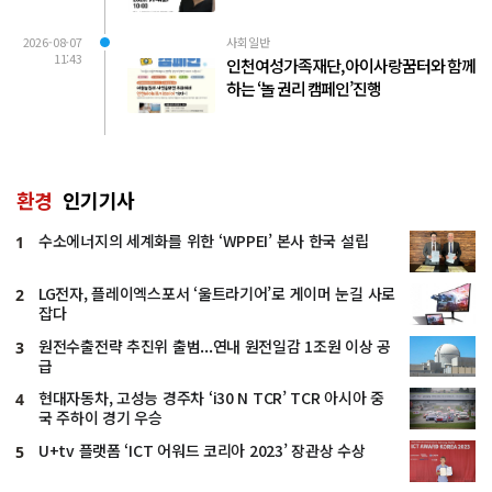
2026-08-07
사회일반
11:43
인천여성가족재단, 아이사랑꿈터와 함께
하는 ‘놀 권리 캠페인’진행
환경
인기기사
수소에너지의 세계화를 위한 ‘WPPEI’ 본사 한국 설립
1
LG전자, 플레이엑스포서 ‘울트라기어’로 게이머 눈길 사로
2
잡다
원전수출전략 추진위 출범...연내 원전일감 1조원 이상 공
3
급
현대자동차, 고성능 경주차 ‘i30 N TCR’ TCR 아시아 중
4
국 주하이 경기 우승
U+tv 플랫폼 ‘ICT 어워드 코리아 2023’ 장관상 수상
5