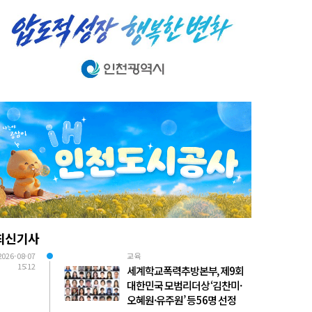
최신기사
2026-08-07
교육
15:12
세계학교폭력추방본부, 제9회
대한민국 모범리더상 ‘김찬미·
오혜원·유주원’ 등 56명 선정