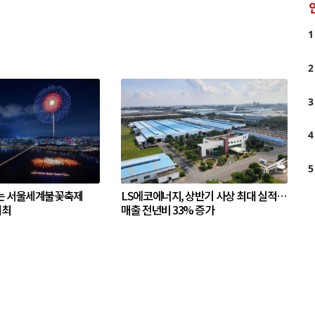
1
2
3
4
5
는 서울세계불꽃축제
LS에코에너지, 상반기 사상 최대 실적…
개최
매출 전년비 33% 증가