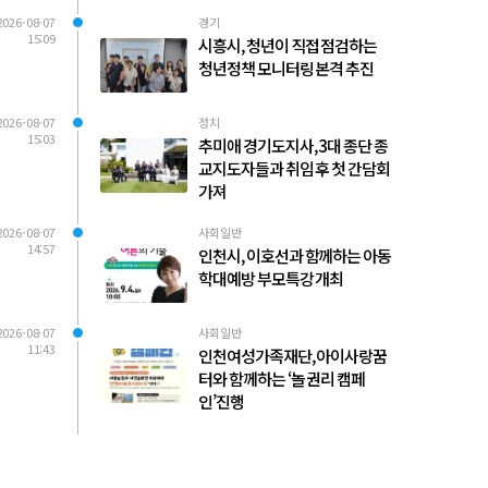
2026-08-07
경기
15:09
시흥시, 청년이 직접 점검하는
청년정책 모니터링 본격 추진
2026-08-07
정치
15:03
추미애 경기도지사, 3대 종단 종
교지도자들과 취임 후 첫 간담회
가져
2026-08-07
사회일반
14:57
인천시, 이호선과 함께하는 아동
학대예방 부모특강 개최
2026-08-07
사회일반
11:43
인천여성가족재단, 아이사랑꿈
터와 함께하는 ‘놀 권리 캠페
인’진행