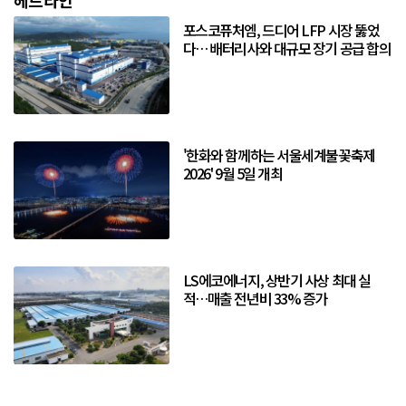
헤드라인
포스코퓨처엠, 드디어 LFP 시장 뚫었
다… 배터리사와 대규모 장기 공급 합의
'한화와 함께하는 서울세계불꽃축제
2026' 9월 5일 개최
LS에코에너지, 상반기 사상 최대 실
적…매출 전년비 33% 증가