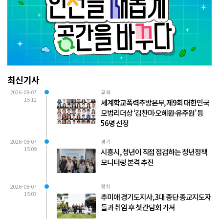
최신기사
2026-08-07
교육
15:12
세계학교폭력추방본부, 제9회 대한민국
모범리더상 ‘김찬미·오혜원·유주원’ 등
56명 선정
2026-08-07
경기
15:09
시흥시, 청년이 직접 점검하는 청년정책
모니터링 본격 추진
2026-08-07
정치
15:03
추미애 경기도지사, 3대 종단 종교지도자
들과 취임 후 첫 간담회 가져