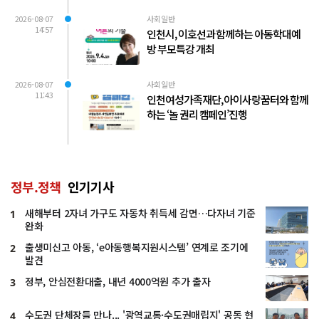
2026-08-07
사회일반
14:57
인천시, 이호선과 함께하는 아동학대예
방 부모특강 개최
2026-08-07
사회일반
11:43
인천여성가족재단, 아이사랑꿈터와 함께
하는 ‘놀 권리 캠페인’진행
정부.정책
인기기사
새해부터 2자녀 가구도 자동차 취득세 감면…다자녀 기준
1
완화
출생미신고 아동, ‘e아동행복지원시스템’ 연계로 조기에
2
발견
정부, 안심전환대출, 내년 4000억원 추가 출자
3
수도권 단체장들 만나... '광역교통·수도권매립지' 공동 현
4