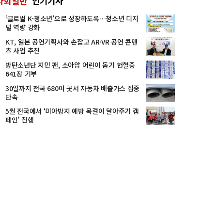
사회일반
인기기사
‘글로벌 K-청소년’으로 성장하도록…청소년 디지
털 역량 강화
KT, 일본 공연기획사와 손잡고 AR·VR 공연 콘텐
츠 사업 추진
방탄소년단 지민 팬, 소아암 어린이 돕기 헌혈증
641장 기부
30일까지 전국 680여 곳서 자동차 배출가스 집중
단속
5월 전국에서 ‘미아방지 예방 목걸이 달아주기 캠
페인’ 진행