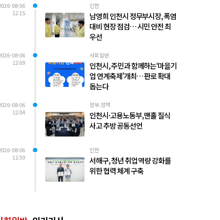
2026-08-06
인천
12:15
남영희 인천시 정무부시장, 폭염
대비 현장 점검… 시민 안전 최
우선
2026-08-06
사회일반
12:09
인천시, 주민과 함께하는‘마을기
업 연계축제’개최… 판로 확대
돕는다
2026-08-06
정부.정책
12:04
인천시·고용노동부, 맨홀 질식
사고 추방 공동선언
2026-08-06
인천
11:59
서해구, 청년 취업 역량 강화를
위한 협력 체계 구축