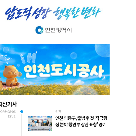
최신기사
2026-08-06
인천
12:31
인천 영종구, 출범 후 첫 ‘적극행
정 분야 행안부 장관 표창’ 영예