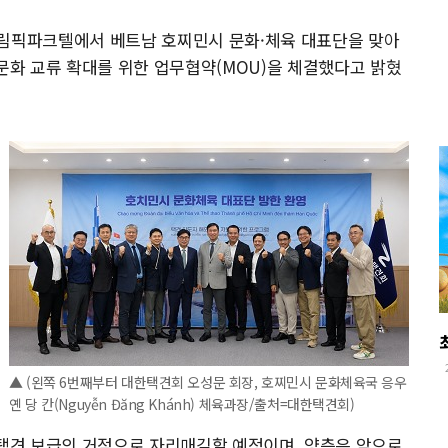
올림픽파크텔에서 베트남 호찌민시 문화·체육 대표단을 맞아
·문화 교류 확대를 위한 업무협약(MOU)을 체결했다고 밝혔
▲ (왼쪽 6번째부터 대한택견회 오성문 회장, 호찌민시 문화체육국 응우
옌 당 칸(Nguyễn Đăng Khánh) 체육과장/출처=대한택견회)
 택견 보급의 거점으로 자리매김할 예정이며, 양측은 앞으로