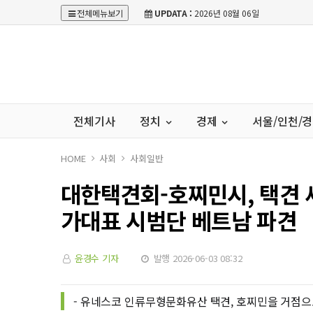
전체메뉴보기
UPDATA :
2026년 08월 06일
전체기사
정치
경제
서울/인천/
HOME
사회
사회일반
대한택견회-호찌민시, 택견 
가대표 시범단 베트남 파견
윤경수 기자
발행 2026-06-03 08:32
- 유네스코 인류무형문화유산 택견, 호찌민을 거점으