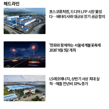
헤드라인
포스코퓨처엠, 드디어 LFP 시장 뚫었
다… 배터리사와 대규모 장기 공급 합의
'한화와 함께하는 서울세계불꽃축제
2026' 9월 5일 개최
LS에코에너지, 상반기 사상 최대 실
적…매출 전년비 33% 증가