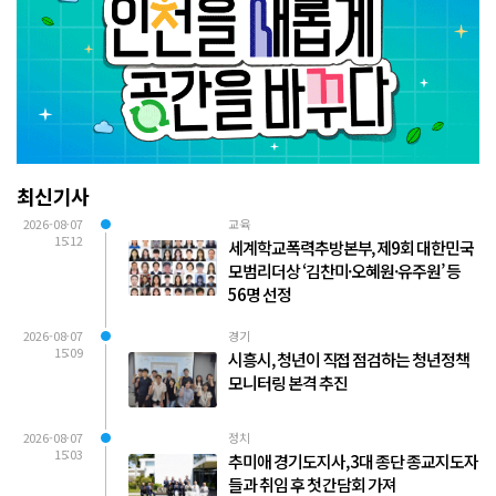
최신기사
2026-08-07
교육
15:12
세계학교폭력추방본부, 제9회 대한민국
모범리더상 ‘김찬미·오혜원·유주원’ 등
56명 선정
2026-08-07
경기
15:09
시흥시, 청년이 직접 점검하는 청년정책
모니터링 본격 추진
2026-08-07
정치
15:03
추미애 경기도지사, 3대 종단 종교지도자
들과 취임 후 첫 간담회 가져