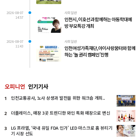
2026-08-07
사회일반
14:57
인천시, 이호선과 함께하는 아동학대예
방 부모특강 개최
2026-08-07
사회일반
11:43
인천여성가족재단, 아이사랑꿈터와 함께
하는 ‘놀 권리 캠페인’진행
오피니언
인기기사
인천교통공사, 노사 상생과 발전을 위한 워크숍 개최..
1
더플레이스, 매장 3곳 트렌디한 와인 특화 매장으로 변신
2
LG 프라엘, ‘국내 유일 FDA 인가’ LED 마스크로 홈 뷰티기
3
기 시장 선도