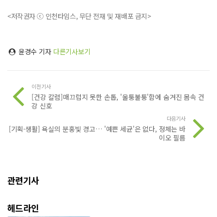
<저작권자 ⓒ 인천타임스, 무단 전재 및 재배포 금지>
윤경수 기자
다른기사보기
이전기사
[건강 칼럼]매끄럽지 못한 손톱, '울퉁불퉁'함에 숨겨진 몸속 건
강 신호
다음기사
[기획·생활] 욕실의 분홍빛 경고… '예쁜 세균'은 없다, 정체는 바
이오 필름
관련기사
헤드라인