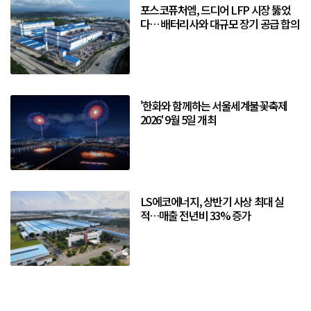
포스코퓨처엠, 드디어 LFP 시장 뚫었
다… 배터리사와 대규모 장기 공급 합의
'한화와 함께하는 서울세계불꽃축제
2026' 9월 5일 개최
LS에코에너지, 상반기 사상 최대 실
적…매출 전년비 33% 증가