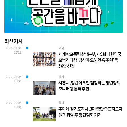
최신기사
2026-08-07
교육
15:12
세계학교폭력추방본부, 제9회 대한민국
모범리더상 ‘김찬미·오혜원·유주원’ 등
56명 선정
2026-08-07
경기
15:09
시흥시, 청년이 직접 점검하는 청년정책
모니터링 본격 추진
2026-08-07
정치
15:03
추미애 경기도지사, 3대 종단 종교지도자
들과 취임 후 첫 간담회 가져