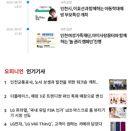
2026-08-07
사회일반
14:57
인천시, 이호선과 함께하는 아동학대예
방 부모특강 개최
2026-08-07
사회일반
11:43
인천여성가족재단, 아이사랑꿈터와 함께
하는 ‘놀 권리 캠페인’진행
오피니언
인기기사
인천교통공사, 노사 상생과 발전을 위한 워크숍 개최..
1
더플레이스, 매장 3곳 트렌디한 와인 특화 매장으로 변신
2
LG 프라엘, ‘국내 유일 FDA 인가’ LED 마스크로 홈 뷰티기
3
기 시장 선도
LG전자, ‘LG V40 ThinQ’, 고객이 원하는 카메라 담았다
4