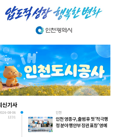
최신기사
2026-08-06
인천
12:31
인천 영종구, 출범 후 첫 ‘적극행
정 분야 행안부 장관 표창’ 영예