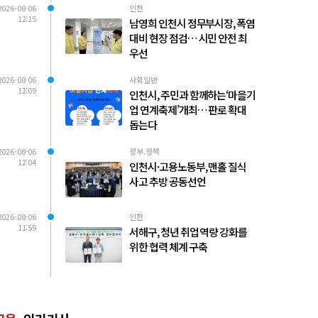
2026-08-06
인천
12:15
남영희 인천시 정무부시장, 폭염
대비 현장 점검… 시민 안전 최
우선
2026-08-06
사회일반
12:09
인천시, 주민과 함께하는‘마을기
업 연계축제’개최… 판로 확대
돕는다
2026-08-06
정부.정책
12:04
인천시·고용노동부, 맨홀 질식
사고 추방 공동선언
2026-08-06
인천
11:59
서해구, 청년 취업 역량 강화를
위한 협력 체계 구축