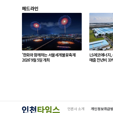
헤드라인
'한화와 함께하는 서울세계불꽃축제
LS에코에너지,
2026' 9월 5일 개최
매출 전년비 33
언론사 소개
개인정보취급