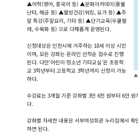
▲어학(영어, 중국어 등) ▲문화아카데미(풍물
난타, 해금 등) ▲웰빙건강(워킹, 요가 등) ▲주
말 특강(주말요리, 기타 등) ▲단기교육(우쿨렐
레, 수묵화 등) 으로 다채롭게 운영된다.
신청대상은 인천시에 거주하는 18세 이상 시민
이며, 모든 강좌는 온라인 선착순 접수로 진행
된다. 다만‘어린이·청소년 기타교실’은 초등학
교 3학년부터 고등학교 3학년까지 신청이 가능
▲
하다.
수강료는 3개월 기준 강좌별 3만 6천 원부터 6만 
다.
강좌별 자세한 내용은 서부여성회관 누리집에서 확인할 수
하면 된다.