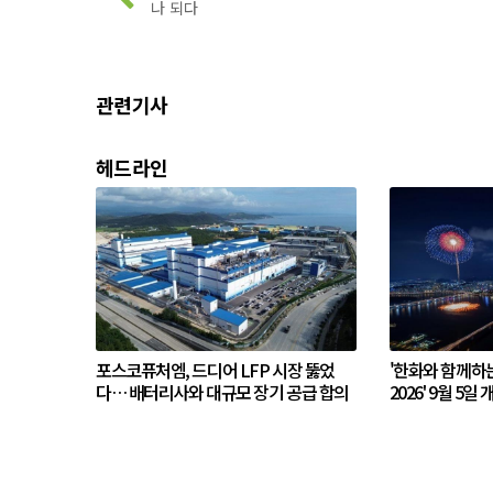
나 되다
관련기사
헤드라인
포스코퓨처엠, 드디어 LFP 시장 뚫었
'한화와 함께하
다… 배터리사와 대규모 장기 공급 합의
2026' 9월 5일 