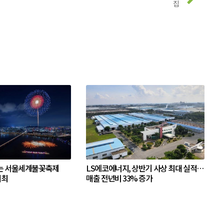
집
는 서울세계불꽃축제
LS에코에너지, 상반기 사상 최대 실적…
개최
매출 전년비 33% 증가