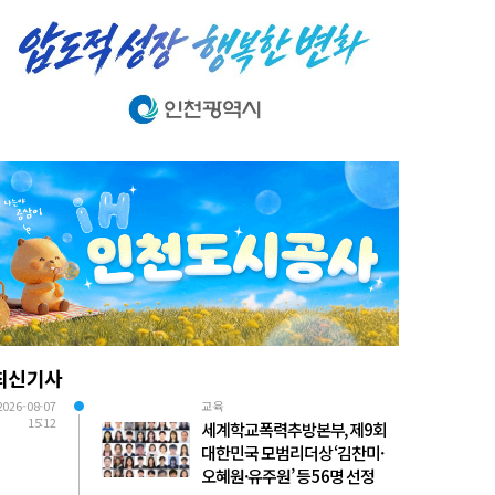
최신기사
2026-08-07
교육
15:12
세계학교폭력추방본부, 제9회
대한민국 모범리더상 ‘김찬미·
오혜원·유주원’ 등 56명 선정