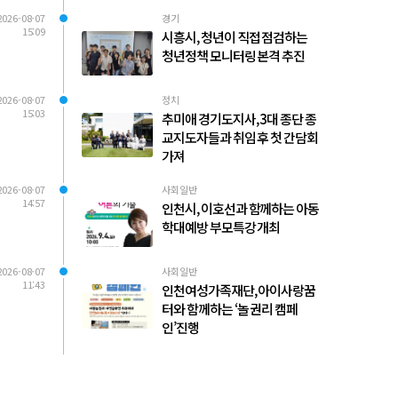
2026-08-07
경기
15:09
시흥시, 청년이 직접 점검하는
청년정책 모니터링 본격 추진
2026-08-07
정치
15:03
추미애 경기도지사, 3대 종단 종
교지도자들과 취임 후 첫 간담회
가져
2026-08-07
사회일반
14:57
인천시, 이호선과 함께하는 아동
학대예방 부모특강 개최
2026-08-07
사회일반
11:43
인천여성가족재단, 아이사랑꿈
터와 함께하는 ‘놀 권리 캠페
인’진행