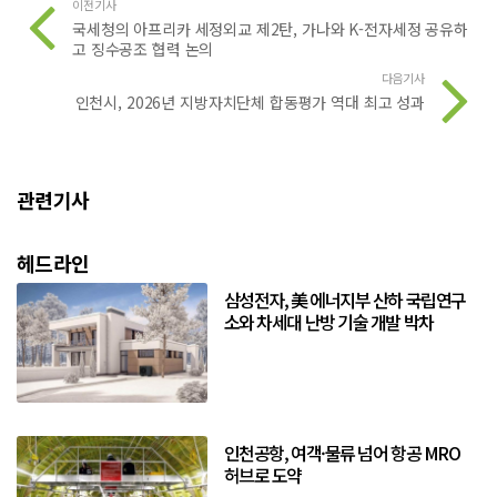
이전기사
국세청의 아프리카 세정외교 제2탄, 가나와 K-전자세정 공유하
고 징수공조 협력 논의
다음기사
인천시, 2026년 지방자치단체 합동평가 역대 최고 성과
관련기사
헤드라인
삼성전자, 美 에너지부 산하 국립연구
소와 차세대 난방 기술 개발 박차
인천공항, 여객·물류 넘어 항공 MRO
허브로 도약