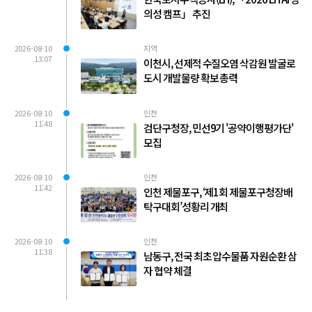
의성 캠프」 추진
2026-08-10
지역
13:07
이천시, 선제적 수질오염 삭감원 발굴로
도시 개발물량 확보 총력
2026-08-10
인천
11:48
검단구청장, 민선9기 '공약이행평가단'
모집
2026-08-10
인천
11:42
인천 제물포구, ‘제1회 제물포구청장배
탁구대회’성황리 개최
2026-08-10
인천
11:38
남동구, 전국 최초 압수물품 자원순환 삼
자 협약 체결