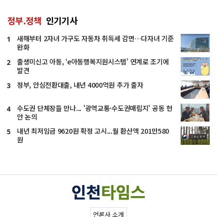
정부.정책
인기기사
새해부터 2자녀 가구도 자동차 취득세 감면…다자녀 기준
1
완화
출생미신고 아동, ‘e아동행복지원시스템’ 연계로 조기에
2
발견
정부, 안심전환대출, 내년 4000억원 추가 출자
3
수도권 단체장들 만나... '광역교통·수도권매립지' 공동 현
4
안 논의
내년 최저임금 9620원 확정 고시...월 환산액 201만580
5
원
언론사 소개