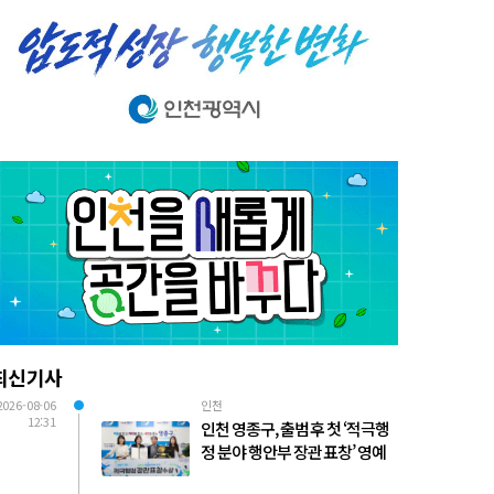
최신기사
2026-08-06
인천
12:31
인천 영종구, 출범 후 첫 ‘적극행
정 분야 행안부 장관 표창’ 영예