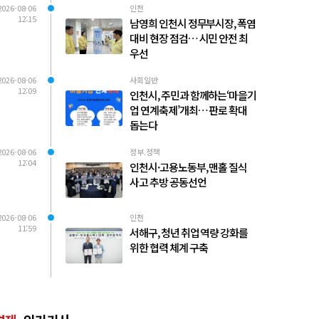
2026-08-06
인천
12:15
남영희 인천시 정무부시장, 폭염
대비 현장 점검… 시민 안전 최
우선
2026-08-06
사회일반
12:09
인천시, 주민과 함께하는‘마을기
업 연계축제’개최… 판로 확대
돕는다
2026-08-06
정부.정책
12:04
인천시·고용노동부, 맨홀 질식
사고 추방 공동선언
2026-08-06
인천
11:59
서해구, 청년 취업 역량 강화를
위한 협력 체계 구축