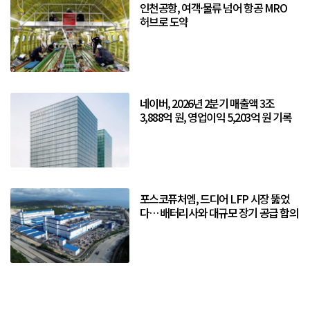
인천공항, 여객·물류 넘어 항공 MRO
허브로 도약
네이버, 2026년 2분기 매출액 3조
3,888억 원, 영업이익 5,203억 원 기록
포스코퓨처엠, 드디어 LFP 시장 뚫었
다… 배터리사와 대규모 장기 공급 합의