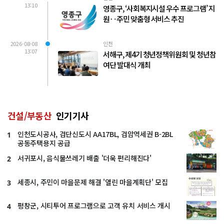
13:10
영종구, ‘사회복지시설 우수 프로그램’ 지
원‥주민 맞춤형 서비스 추진
2026-08-08
인천
13:07
서해구, 제4기 청년정책위원회 및 청년참
여단 발대식 개최
건설/부동산
인기기사
인천도시공사, 검단신도시 AA17BL, 검암역세권 B-2BL
1
공동주택용지 공급
서귀포시, 음식물쓰레기 배출 '더욱 편리해진다'
2
세종시, 주민이 마을문제 해결 '열린 마을계획단' 모집
3
평창군, 시티투어 프로그램으로 고객 유치 서비스 개시
4