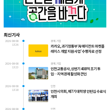
최신기사
2026-08-08
경제.기업
13:26
카카오, 과기정통부 ‘AI 에이전트 마켓플
레이스 개발 지원 사업’ 수행자로 선정
2026-08-08
경제.기업
13:23
인천교통공사, 상반기 408억 조기 투
입…지역경제 활성화 견인
2026-08-08
인천
13:18
인천시의회, 제7기 대학생 인턴십 수료식
개최
2026-08-08
인천