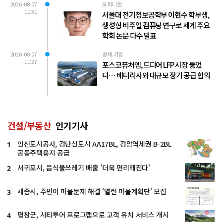
2026-08-07
오피니언
11:31
서울대 전기정보공학부 이현수 학부생,
생성형 비주얼 컴퓨팅 연구로 세계 주요
학회 논문 다수 발표
2026-08-07
경제.기업
11:27
포스코퓨처엠, 드디어 LFP 시장 뚫었
다… 배터리사와 대규모 장기 공급 합의
건설/부동산
인기기사
인천도시공사, 검단신도시 AA17BL, 검암역세권 B-2BL
1
공동주택용지 공급
서귀포시, 음식물쓰레기 배출 '더욱 편리해진다'
2
세종시, 주민이 마을문제 해결 '열린 마을계획단' 모집
3
평창군, 시티투어 프로그램으로 고객 유치 서비스 개시
4