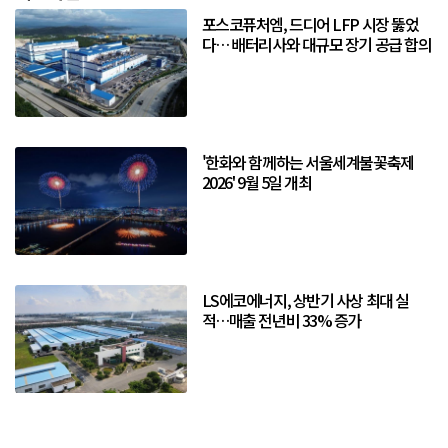
포스코퓨처엠, 드디어 LFP 시장 뚫었
다… 배터리사와 대규모 장기 공급 합의
'한화와 함께하는 서울세계불꽃축제
2026' 9월 5일 개최
LS에코에너지, 상반기 사상 최대 실
적…매출 전년비 33% 증가