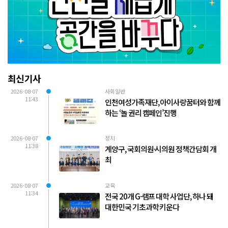
최신기사
2026-08-07
사회일반
11:43
인천여성가족재단, 아이사랑꿈터와 함께
하는 ‘놀 권리 캠페인’진행
2026-08-07
정치
11:38
계양구, 국회의원·시의원 정책간담회 개
최
2026-08-07
교육
11:34
전국 20개 G-램프 대학 사업단, 하나 돼
대한민국 기초과학 키운다