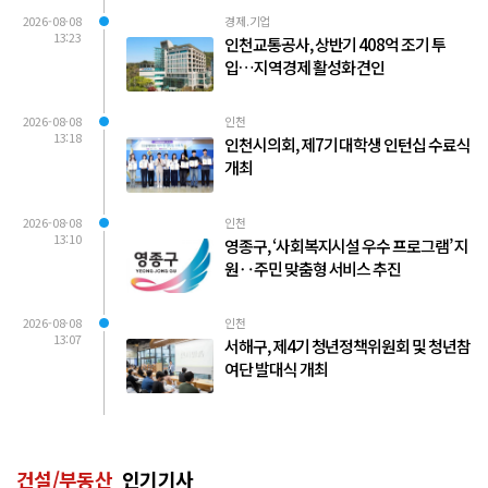
2026-08-08
경제.기업
13:23
인천교통공사, 상반기 408억 조기 투
입…지역경제 활성화 견인
2026-08-08
인천
13:18
인천시의회, 제7기 대학생 인턴십 수료식
개최
2026-08-08
인천
13:10
영종구, ‘사회복지시설 우수 프로그램’ 지
원‥주민 맞춤형 서비스 추진
2026-08-08
인천
13:07
서해구, 제4기 청년정책위원회 및 청년참
여단 발대식 개최
건설/부동산
인기기사