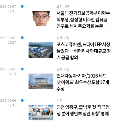
2026-08-07
오피니언
11:31
서울대 전기정보공학부 이현수
학부생, 생성형 비주얼 컴퓨팅
연구로 세계 주요 학회 논문 다수
발표
2026-08-07
경제.기업
11:27
포스코퓨처엠, 드디어 LFP 시장
뚫었다… 배터리사와 대규모 장
기 공급 합의
2026-08-07
경제.기업
11:15
현대자동차·기아, '2026 레드
닷 어워드' 최우수상 포함 17개
수상
2026-08-06
인천
12:31
인천 영종구, 출범 후 첫 ‘적극행
정 분야 행안부 장관 표창’ 영예