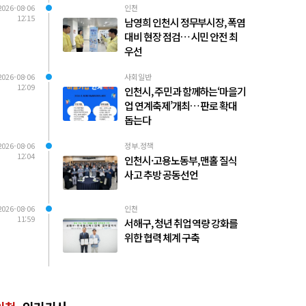
2026-08-06
인천
12:15
남영희 인천시 정무부시장, 폭염
대비 현장 점검… 시민 안전 최
우선
2026-08-06
사회일반
12:09
인천시, 주민과 함께하는‘마을기
업 연계축제’개최… 판로 확대
돕는다
2026-08-06
정부.정책
12:04
인천시·고용노동부, 맨홀 질식
사고 추방 공동선언
2026-08-06
인천
11:59
서해구, 청년 취업 역량 강화를
위한 협력 체계 구축