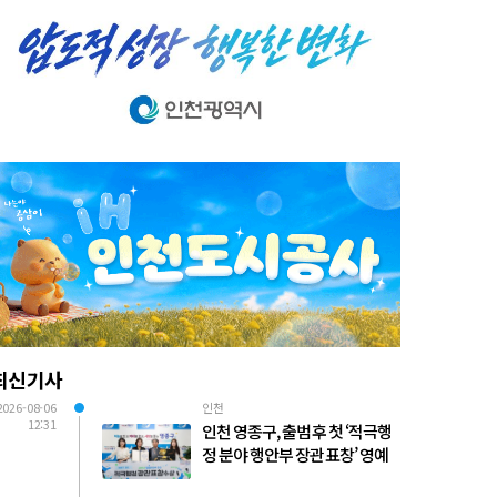
최신기사
2026-08-06
인천
12:31
인천 영종구, 출범 후 첫 ‘적극행
정 분야 행안부 장관 표창’ 영예