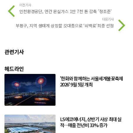
이전기사
인천환경공단, 연간 온실가스 1만 7천 톤 감축 '정조준’
다음기사
부평구, 지역 생태계 상징할 깃대종으로 ‘쇠백로’최종 선정
관련기사
헤드라인
'한화와 함께하는 서울세계불꽃축제
2026' 9월 5일 개최
LS에코에너지, 상반기 사상 최대 실
적…매출 전년비 33% 증가