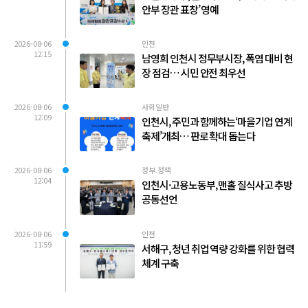
안부 장관 표창’ 영예
2026-08-06
인천
12:15
남영희 인천시 정무부시장, 폭염 대비 현
장 점검… 시민 안전 최우선
2026-08-06
사회일반
12:09
인천시, 주민과 함께하는‘마을기업 연계
축제’개최… 판로 확대 돕는다
2026-08-06
정부.정책
12:04
인천시·고용노동부, 맨홀 질식사고 추방
공동선언
2026-08-06
인천
11:59
서해구, 청년 취업 역량 강화를 위한 협력
체계 구축