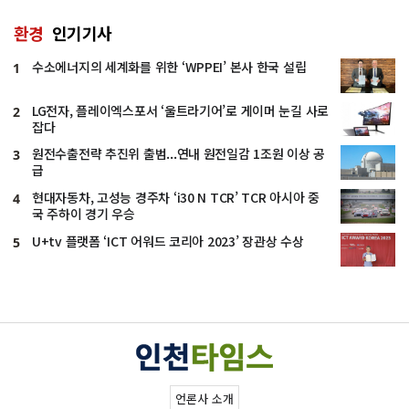
환경
인기기사
수소에너지의 세계화를 위한 ‘WPPEI’ 본사 한국 설립
1
LG전자, 플레이엑스포서 ‘울트라기어’로 게이머 눈길 사로
2
잡다
원전수출전략 추진위 출범...연내 원전일감 1조원 이상 공
3
급
현대자동차, 고성능 경주차 ‘i30 N TCR’ TCR 아시아 중
4
국 주하이 경기 우승
U+tv 플랫폼 ‘ICT 어워드 코리아 2023’ 장관상 수상
5
언론사 소개